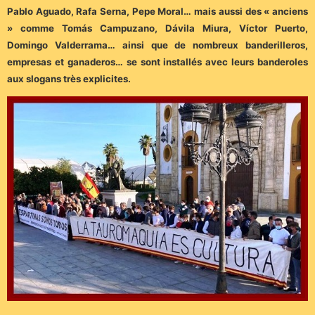
Pablo Aguado, Rafa Serna, Pepe Moral… mais aussi des « anciens
» comme Tomás Campuzano, Dávila Miura, Víctor Puerto,
Domingo Valderrama… ainsi que de nombreux banderilleros,
empresas et ganaderos… se sont installés avec leurs banderoles
aux slogans très explicites.