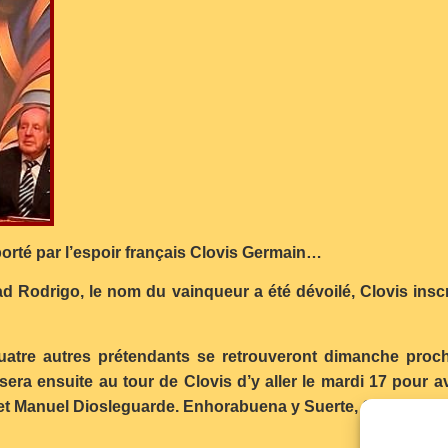
rté par l’espoir français Clovis Germain…
ad Rodrigo, le nom du vainqueur a été dévoilé, Clovis in
uatre autres prétendants se retrouveront dimanche proc
era ensuite au tour de Clovis d’y aller le mardi 17 pour av
et Manuel Diosleguarde. Enhorabuena y Suerte, Clovis !!!