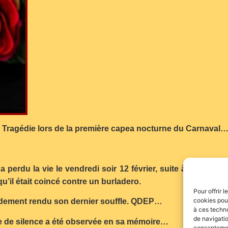
Tragédie lors de la première capea nocturne du Carnaval
a perdu la vie le vendredi soir 12 février, suite à un viol
qu’il était coincé contre un burladero.
Pour offrir 
cookies pour
apidement rendu son dernier souffle. QDEP…
à ces techn
de navigatio
te de silence a été observée en sa mémoire…
consentement