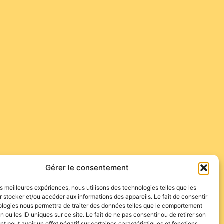
…
ent accrochage dans le ruedo, un toro de López
Gérer le consentement
les meilleures expériences, nous utilisons des technologies telles que les
 stocker et/ou accéder aux informations des appareils. Le fait de consentir
ologies nous permettra de traiter des données telles que le comportement
n ou les ID uniques sur ce site. Le fait de ne pas consentir ou de retirer son
 peut avoir un effet négatif sur certaines caractéristiques et fonctions.