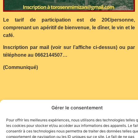
Le tarif de participation est de 20€/personne,
comprenant un apéritif de bienvenue, le dîner, le vin et le
café.
Inscription par mail (voir sur l’affiche ci-dessus) ou
par
téléphone au 0662144507…
(Communiqué)
Gérer le consentement
Pour offrir les meilleures expériences, nous utilisons des technologies telles 
les cookies pour stocker et/ou accéder aux informations des appareils. Le fai
consentir à ces technologies nous permettra de traiter des données telles que
comportement de navigation ou les ID uniques sur ce site. Le fait de ne pas