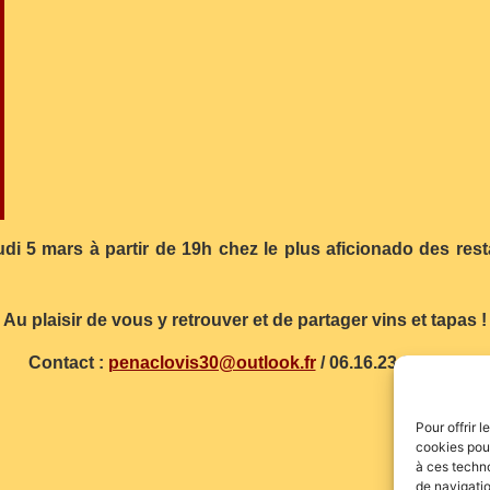
 5 mars à partir de 19h chez le plus aficionado des resta
Au plaisir de vous y retrouver et de partager vins et tapas !
Contact :
penaclovis30@outlook.fr
/ 06.16.23.85.25…
Pour offrir 
cookies pour
à ces techn
de navigatio