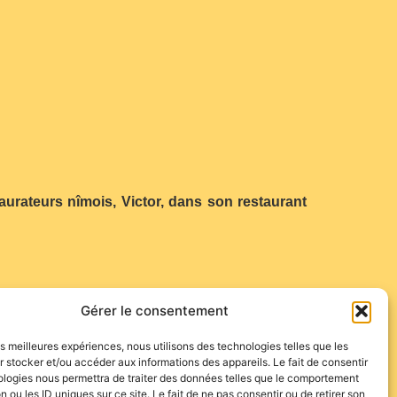
urateurs nîmois, Victor, dans son restaurant
Gérer le consentement
les meilleures expériences, nous utilisons des technologies telles que les
 stocker et/ou accéder aux informations des appareils. Le fait de consentir
ologies nous permettra de traiter des données telles que le comportement
n ou les ID uniques sur ce site. Le fait de ne pas consentir ou de retirer son