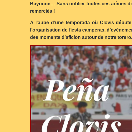
Bayonne… Sans oublier toutes ces arènes de G
remerciés !
A l’aube d’une temporada où Clovis débuter
l’organisation de fiesta camperas, d’événemen
des moments d’aficion autour de notre torero