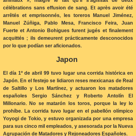
animaux », malgré le fait qu’il s’agissait de deux
célébrations sans effusion de sang. Et après avoir été
arrêtés et emprisonnés, les toreros Manuel Jiménez,
Manuel Zúñiga, Pablo Mesa, Francisco Feira, Juan
Fuerte et Antonio Bohigues furent jugés et finalement
acquittés ; ils demeurent prácticamente desconocidos
por lo que podían ser aficionados.
Japon
El día 1º de abril 99 tuvo lugar una corrida histórica en
Japón. En el festejo se lidiaron reses mexicanas de Real
de Saltillo y Los Martínez, y actuaron los matadores
españoles Sergio Sánchez y Roberto Antolín El
Millonario. No se matarón los toros, porque la ley lo
prohíbe. La corrida tuvo lugar en el pabellón olímpico
Yoyogi de Tokio, y estuvo organizada por una empresa
para sus cinco mil empleados, y asesorada por la Nueva
Agrupación de Matadores y Rejoneadores Españoles.