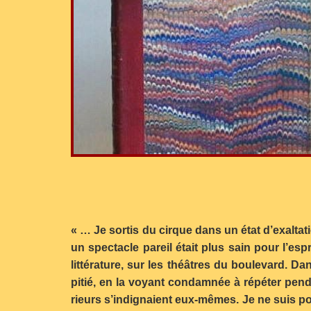
« … Je sortis du cirque dans un état d’exaltati
un spectacle pareil était plus sain pour l’es
littérature, sur les théâtres du boulevard. D
pitié, en la voyant condamnée à répéter pen
rieurs s’indignaient eux-mêmes. Je ne suis pou