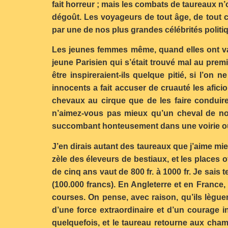
fait horreur ; mais les combats de taureaux n’o
dégoût. Les voyageurs de tout âge, de tout c
par une de nos plus grandes célébrités politiqu
Les jeunes femmes même, quand elles ont vain
jeune Parisien qui s’était trouvé mal au pre
être inspireraient-ils quelque pitié, si l’o
innocents a fait accuser de cruauté les afici
chevaux au cirque que de les faire conduir
n’aimez-vous pas mieux qu’un cheval de no
succombant honteusement dans une voirie où 
J’en dirais autant des taureaux que j’aime mieux
zèle des éleveurs de bestiaux, et les places 
de cinq ans vaut de 800 fr. à 1000 fr. Je sa
(100.000 francs). En Angleterre et en France
courses. On pense, avec raison, qu’ils lègue
d’une force extraordinaire et d’un courage i
quelquefois, et le taureau retourne aux champ