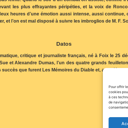
evant les plus effrayantes péripéties, et la voix de Ronc
s deux heures d’une émotion aussi intense, aussi continue,
 et l’on est mal disposé à suivre les imbroglios de M. F. So
Datos
matique, critique et journaliste français, né à Foix le 25
Sue et Alexandre Dumas, l’un des quatre grands feuilletoni
ds succès que furent Les Mémoires du Diable et, au théâtre, 
Pour offrir 
cookies pour
à ces techn
de navigatio
consentement
Ac