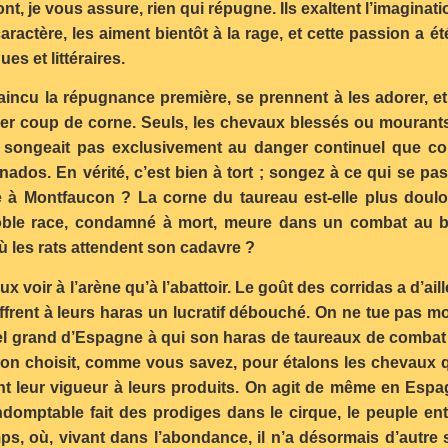
nt, je vous assure, rien qui répugne. Ils exaltent l’imaginatio
aractère, les aiment bientôt à la rage, et cette passion a 
es et littéraires.
cu la répugnance première, se prennent à les adorer, et 
mier coup de corne. Seuls, les chevaux blessés ou mourants
n ne songeait pas exclusivement au danger continuel que c
onados. En vérité, c’est bien à tort ; songez à ce qui se pa
e à Montfaucon ? La corne du taureau est-elle plus doulo
ble race, condamné à mort, meure dans un combat au br
les rats attendent son cadavre ?
 voir à l’arène qu’à l’abattoir. Le goût des corridas a d’aille
offrent à leurs haras un lucratif débouché. On ne tue pas m
is tel grand d’Espagne à qui son haras de taureaux de comba
, on choisit, comme vous savez, pour étalons les chevaux q
nt leur vigueur à leurs produits. On agit de même en Esp
ndomptable fait des prodiges dans le cirque, le peuple en
s, où, vivant dans l’abondance, il n’a désormais d’autre soi