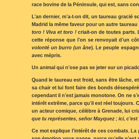
race bovine de la Péninsule, qui est, sans cont
L’an dernier, m’a-t-on dit, un taureau gracié s
Madrid la même faveur pour un autre taureau do
toro ! Viva et toro !
criait-on de toutes parts.
cette réponse que l’on se renvoyait d’un cô
volonté un burro (un âne
). Le peuple espagno
avec mépris.
Un animal qui n’ose pas se jeter sur un picado
Quand le taureau est froid, sans être lâche, et
sa chair et lui font faire des bonds désespér
cependant il n’est jamais monotone. On ne s’
intérêt extrême, parce qu’il est réel toujours
un acteur comique, célèbre à Grenade, lui cria
que tu représentes, señor Mayquez ; ici, c’est l
Ce mot explique l’intérêt de ces combats. La 
son émotion vous gagne, parce qu’elle n’est 