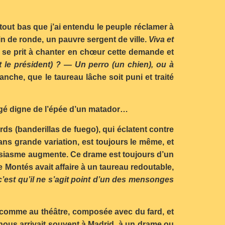
i tout bas que j’ai entendu le peuple réclamer à
in de ronde, un pauvre sergent de ville.
Viva et
ce se prit à chanter en chœur cette demande et
t le président) ? — Un perro (un chien), ou à
anche, que le taureau lâche soit puni et traité
 jugé digne de l’épée d’un matador…
ards (banderillas de fuego), qui éclatent contre
ans grande variation, est toujours le même, et
ousiasme augmente. Ce drame est toujours d’un
e Montés avait affaire à un taureau redoutable,
; c’est qu’il ne s’agit point d’un des mensonges
t, comme au théâtre, composée avec du fard, et
nous arrivait souvent à Madrid, à un drame ou