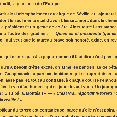
redit, la plus belle de l’Europe.
ortit ainsi triomphalement du cirque de Séville, et j’ajoutera
nt le seul mérite était d’avoir blessé à mort, dans le chem
 Le président fit un geste de colère. Alors toute l’assistan
té à l’autre des gradins : —
Quien es el presidente (qui es
l, qui veut que le taureau brave soit honoré, exige, en rev
r, qui n’entre pas à la pique, comme il faut dire, n’est pas
 qu’il a besoin d’être excité, on arme les banderillas de pét
és. Ce spectacle, à part ces incidents qui se reproduisent s
en lasse pas, et, tout au contraire, à chaque course l’enth
. C’est la vie d’un homme qui se joue devant vous. Un jour qu
 : « Tu pâlis, Montés ! « — «
C’est vrai, répondit le torero 
a réalité !
»
pâleur du torero est contagieuse, parce qu’elle n’est poin
pas feinte. Quand le soir d’un combat on assiste, comme il 