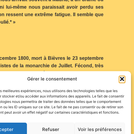
oni lui-même nous paraissait avoir perdu ses
 on ressent une extrême fatigue. Il semble que
ulié.* »
 décembre 1800, mort à Bièvres le 23 septembre
stes de la monarchie de Juillet. Fécond, très
La Closerie des genêts.
Gérer le consentement
les meilleures expériences, nous utilisons des technologies telles que les
 stocker et/ou accéder aux informations des appareils. Le fait de consentir
ologies nous permettra de traiter des données telles que le comportement
n ou les ID uniques sur ce site. Le fait de ne pas consentir ou de retirer son
 peut avoir un effet négatif sur certaines caractéristiques et fonctions.
cepter
Refuser
Voir les préférences