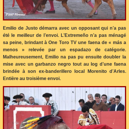
Emilio de Justo démarra avec un opposant qui n’a pas
été le meilleur de l’envoi. L’Extremeño n’a pas ménagé
sa peine, brindant à One Toro TV une faena de « más a
menos » relevée par un espadazo de catégorie.
Malheureusement, Emilio na pas pu ensuite doubler la
mise avec un garbanzo negro tout au log d’une faena
brindée à son ex-banderillero local Morenito d’Arles.
Entière au troisième envoi.