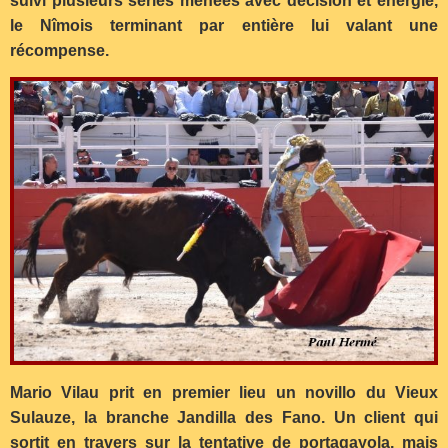
suivi plusieurs séries menées avec décision et énergie,
le Nîmois terminant par entière lui valant une
récompense.
Mario Vilau prit en premier lieu un novillo du Vieux
Sulauze, la branche Jandilla des Fano. Un client qui
sortit en travers sur la tentative de portagayola, mais