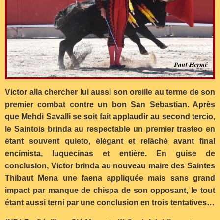
Victor alla chercher lui aussi son oreille au terme de son
premier combat contre un bon San Sebastian. Après
que Mehdi Savalli se soit fait applaudir au second tercio,
le Saintois brinda au respectable un premier trasteo en
étant souvent quieto, élégant et relâché avant final
encimista, luquecinas et entière. En guise de
conclusion, Victor brinda au nouveau maire des Saintes
Thibaut Mena une faena appliquée mais sans grand
impact par manque de chispa de son opposant, le tout
étant aussi terni par une conclusion en trois tentatives…