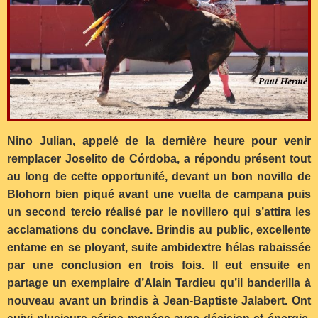
Nino Julian, appelé de la dernière heure pour venir
remplacer Joselito de Córdoba, a répondu présent tout
au long de cette opportunité, devant un bon novillo de
Blohorn bien piqué avant une vuelta de campana puis
un second tercio réalisé par le novillero qui s’attira les
acclamations du conclave. Brindis au public, excellente
entame en se ployant, suite ambidextre hélas rabaissée
par une conclusion en trois fois. Il eut ensuite en
partage un exemplaire d’Alain Tardieu qu’il banderilla à
nouveau avant un brindis à Jean-Baptiste Jalabert. Ont