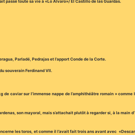
it passé toute sa vie à «Lo Alvaro»/ El Castillo de las Guardas.
eragua, Parladé, Pedrajas et l’apport Conde de la Corte.
» du souverain Ferdinand VII.
g de caviar sur l’immense nappe de l’amphithéâtre romain » comme l
 Cardenas, son mayoral, mais s’attachait plutôt à regarder si, à la mai
erne les toros, et comme il l’avait fait trois ans avant avec «Descarad