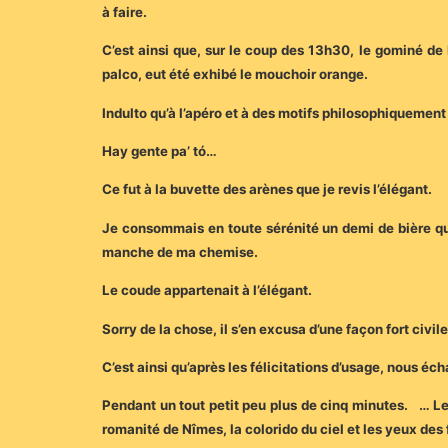
à faire.
C’est ainsi que, sur le coup des 13h30, le gominé de M
palco, eut été exhibé le mouchoir orange.
Indulto qu’à l’apéro et à des motifs philosophiquemen
Hay gente pa’ tó…
Ce fut à la buvette des arènes que je revis l’élégant.
Je consommais en toute sérénité un demi de bière qu
manche de ma chemise.
Le coude appartenait à l’élégant.
Sorry de la chose, il s’en excusa d’une façon fort civi
C’est ainsi qu’après les félicitations d’usage, nous é
Pendant un tout petit peu plus de cinq minutes. … Le Béa
romanité de Nîmes, la colorido du ciel et les yeux d