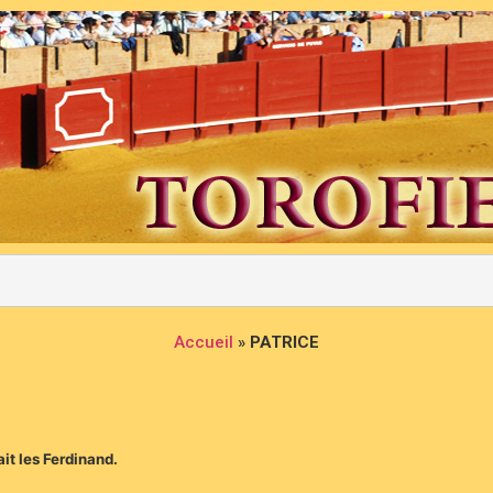
Accueil
»
PATRICE
it les Ferdinand.