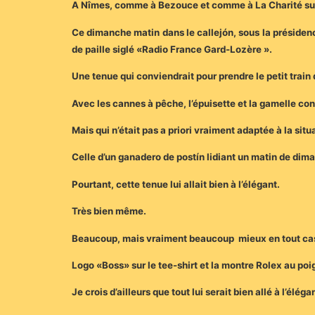
A Nîmes, comme à Bezouce et comme à La Charité sur
Ce dimanche matin dans le callejón, sous la présiden
de paille siglé «Radio France Gard-Lozère ».
Une tenue qui conviendrait pour prendre le petit train 
Avec les cannes à pêche, l’épuisette et la gamelle con
Mais qui n’était pas a priori vraiment adaptée à la situ
Celle d’un ganadero de postín lidiant un matin de dim
Pourtant, cette tenue lui allait bien à l’élégant.
Très bien même.
Beaucoup, mais vraiment beaucoup mieux en tout cas qu
Logo «Boss» sur le tee-shirt et la montre Rolex au poi
Je crois d’ailleurs que tout lui serait bien allé à l’éléga