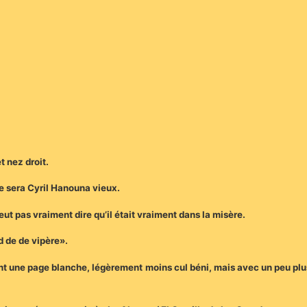
t nez droit.
e sera Cyril Hanouna vieux.
peut pas vraiment dire qu’il était vraiment dans la misère.
d de de vipère».
ant une page blanche, légèrement moins cul béni, mais avec un peu plus