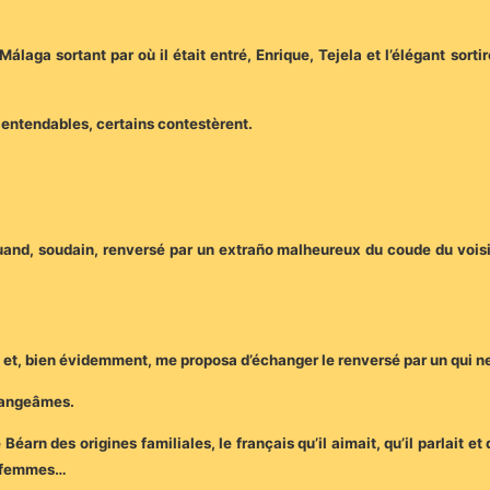
álaga sortant par où il était entré, Enrique, Tejela et l’élégant sorti
t entendables, certains contestèrent.
and, soudain, renversé par un extraño malheureux du coude du voisin
le et, bien évidemment, me proposa d’échanger le renversé par un qui ne 
changeâmes.
rn des origines familiales, le français qu’il aimait, qu’il parlait et q
es femmes…