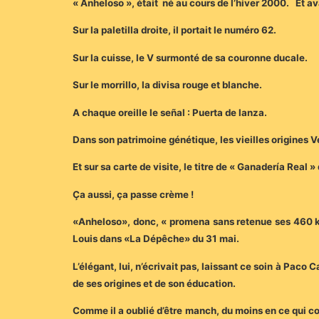
« Anheloso », était né au cours de l’hiver 2000. Et ava
Sur la paletilla droite, il portait le numéro 62.
Sur la cuisse, le V surmonté de sa couronne ducale.
Sur le morrillo, la divisa rouge et blanche.
A chaque oreille le señal : Puerta de lanza.
Dans son patrimoine génétique, les vieilles origines V
Et sur sa carte de visite, le titre de « Ganadería Real 
Ça aussi, ça passe crème !
«Anheloso», donc, « promena sans retenue ses 460 k
Louis dans «La Dépêche» du 31 mai.
L’élégant, lui, n’écrivait pas, laissant ce soin à Paco
de ses origines et de son éducation.
Comme il a oublié d’être manch, du moins en ce qui conc