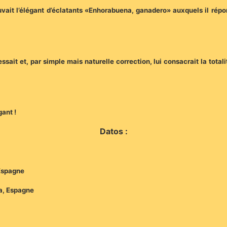
euvait l’élégant d’éclatants «Enhorabuena, ganadero» auxquels il rép
essait et, par simple mais naturelle correction, lui consacrait la tota
gant !
Datos :
 Espagne
ra, Espagne