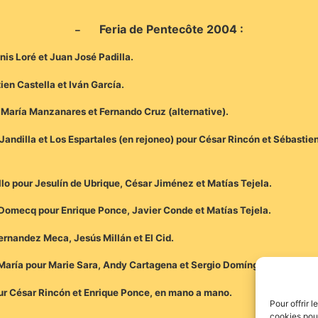
Feria de Pentecôte 2004 :
–
is Loré et Juan José Padilla.
ien Castella et Iván García.
sé María Manzanares et Fernando Cruz (alternative).
Jandilla et Los Espartales (en rejoneo) pour César Rincón et Sébasti
lo pour Jesulín de Ubrique, César Jiménez et Matías Tejela.
Domecq pour Enrique Ponce, Javier Conde et Matías Tejela.
ernandez Meca, Jesús Millán et El Cid.
 María pour Marie Sara, Andy Cartagena et Sergio Domínguez.
our César Rincón et Enrique Ponce, en mano a mano.
Pour offrir 
cookies pour