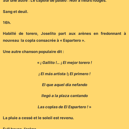
Sur une autre : Le capote de paseo : Noir à fleurs rouges.
Sang et deuil.
16h.
Habillé de torero, Joselito part aux arènes en fredonnant à
nouveau la copla consacrée à « Espartero ».
Une autre chanson populaire dit :
«
¡ Gallito !… ¡ El mejor torero !
¡ El más artista !¡ El primero !
El que aquel día nefando
llegó a la plaza cantando
Las coplas de El Espartero !
»
La pluie a cessé et le soleil est revenu.
Full house, l’arène.