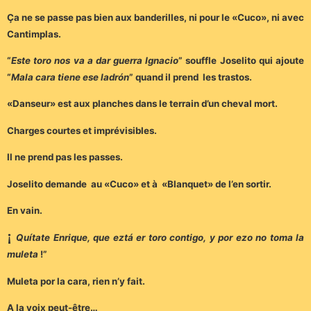
Ça ne se passe pas bien aux banderilles, ni pour le «Cuco», ni avec
Cantimplas.
“
Este toro nos va a dar guerra Ignacio
” souffle Joselito qui ajoute
“
Mala cara tiene ese ladrón
” quand il prend les trastos.
«Danseur» est aux planches dans le terrain d’un cheval mort.
Charges courtes et imprévisibles.
Il ne prend pas les passes.
Joselito demande au «Cuco» et à «Blanquet» de l’en sortir.
En vain.
¡
Quítate Enrique, que eztá er toro contigo, y por ezo no toma la
muleta
!”
Muleta por la cara, rien n’y fait.
A la voix peut-être…