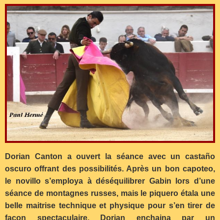
Dorian Canton a ouvert la séance avec un castaño
oscuro offrant des possibilités. Après un bon capoteo,
le novillo s’employa à déséquilibrer Gabin lors d’une
séance de montagnes russes, mais le piquero étala une
belle maitrise technique et physique pour s’en tirer de
façon spectaculaire. Dorian enchaina par un