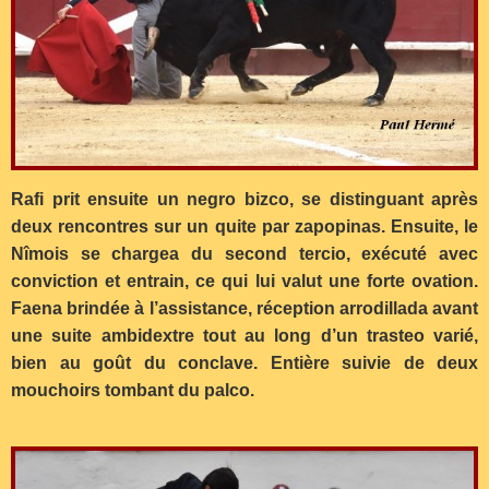
Rafi prit ensuite un negro bizco, se distinguant après
deux rencontres sur un quite par zapopinas. Ensuite, le
Nîmois se chargea du second tercio, exécuté avec
conviction et entrain, ce qui lui valut une forte ovation.
Faena brindée à l’assistance, réception arrodillada avant
une suite ambidextre tout au long d’un trasteo varié,
bien au goût du conclave. Entière suivie de deux
mouchoirs tombant du palco.