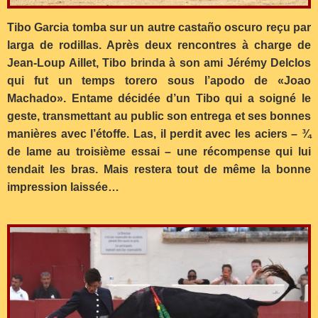
Tibo Garcia tomba sur un autre castaño oscuro reçu par
larga de rodillas. Après deux rencontres à charge de
Jean-Loup Aillet, Tibo brinda à son ami Jérémy Delclos
qui fut un temps torero sous l’apodo de «Joao
Machado». Entame décidée d’un Tibo qui a soigné le
geste, transmettant au public son entrega et ses bonnes
manières avec l’étoffe. Las, il perdit avec les aciers – ¾
de lame au troisième essai – une récompense qui lui
tendait les bras. Mais restera tout de même la bonne
impression laissée…