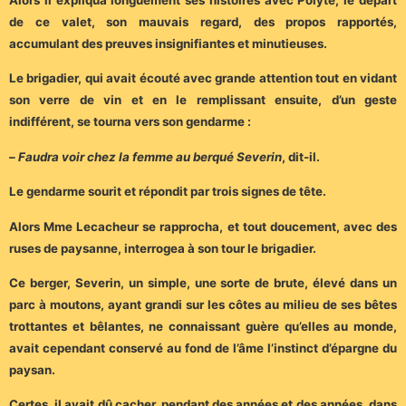
Alors il expliqua longuement ses histoires avec Polyte, le départ
de ce valet, son mauvais regard, des propos rapportés,
accumulant des preuves insignifiantes et minutieuses.
Le brigadier, qui avait écouté avec grande attention tout en vidant
son verre de vin et en le remplissant ensuite, d’un geste
indifférent, se tourna vers son gendarme :
–
Faudra voir chez la femme au berqué Severin
, dit-il.
Le gendarme sourit et répondit par trois signes de tête.
Alors Mme Lecacheur se rapprocha, et tout doucement, avec des
ruses de paysanne, interrogea à son tour le brigadier.
Ce berger, Severin, un simple, une sorte de brute, élevé dans un
parc à moutons, ayant grandi sur les côtes au milieu de ses bêtes
trottantes et bêlantes, ne connaissant guère qu’elles au monde,
avait cependant conservé au fond de l’âme l’instinct d’épargne du
paysan.
Certes, il avait dû cacher, pendant des années et des années, dans