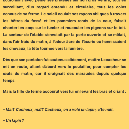
boutonnait avec peine ses bretelles sur son gros ventre, tout en
surveillant, d’un regard entendu et circulaire, tous les coins
connus de sa ferme. Le soleil coulait ses rayons obliques à travers
les hêtres du fossé et les pommiers ronds de la cour, faisait
chanter les coqs sur le fumier et roucouler les pigeons sur le toit.
La senteur de l’étable s’envolait par la porte ouverte et se mêlait,
dans l’air frais du matin, à l’odeur âcre de l’écurie où hennissaient
les chevaux, la tête tournée vers la lumière.
Dès que son pantalon fut soutenu solidement, maître Lecacheur se
mit en route, allant d’abord vers le poulailler, pour compter les
œufs du matin, car il craignait des maraudes depuis quelque
temps.
Mais la fille de ferme accourut vers lui en levant les bras et criant :
–
Mait’ Cacheux, maît’ Cacheux, on a volé un lapin, c’te nuit.
–
Un lapin ?