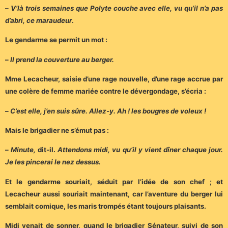
–
V’là trois semaines que Polyte couche avec elle, vu qu’il n’a pas
d’abri, ce maraudeur
.
Le gendarme se permit un mot :
–
Il prend la couverture au berger.
Mme Lecacheur, saisie d’une rage nouvelle, d’une rage accrue par
une colère de femme mariée contre le dévergondage, s’écria :
–
C’est elle, j’en suis sûre. Allez-y. Ah ! les bougres de voleux !
Mais le brigadier ne s’émut pas :
–
Minute,
dit-il.
Attendons midi, vu qu’il y vient dîner chaque jour.
Je les pincerai le nez dessus.
Et le gendarme souriait, séduit par l’idée de son chef ; et
Lecacheur aussi souriait maintenant, car l’aventure du berger lui
semblait comique, les maris trompés étant toujours plaisants.
Midi venait de sonner, quand le brigadier Sénateur, suivi de son