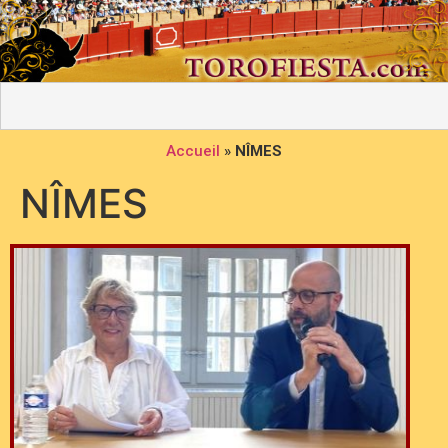
Accueil
»
NÎMES
NÎMES