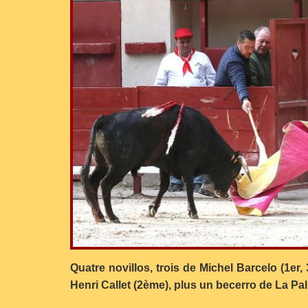
Quatre novillos, trois de Michel Barcelo (1er,
Henri Callet (2ème), plus un becerro de La Pal