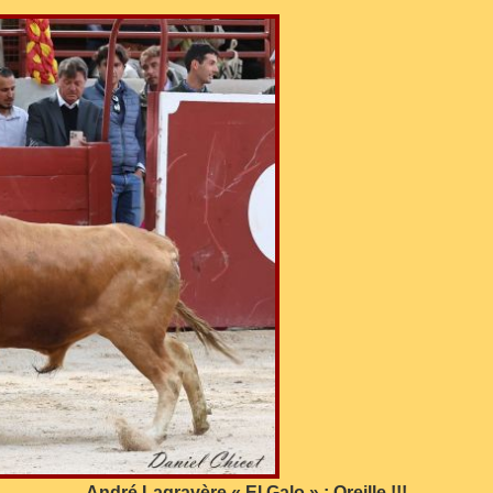
André Lagravère « El Galo » : Oreille !!!