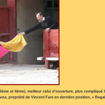
 3ème et 4ème), meilleur celui d’ouverture, plus compliqué 
una, propriété de Vincent Fare en dernière position, « Regalo