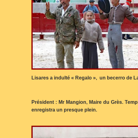
Lisares a indulté « Regalo », un becerro de L
Président : Mr Mangion, Maire du Grès. Temps 
enregistra un presque plein.