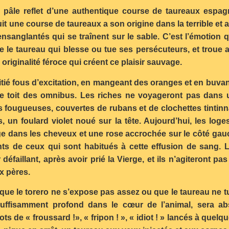
n pâle reflet d’une authentique course de taureaux espag
it une course de taureaux a son origine dans la terrible et
sanglantés qui se traînent sur le sable. C’est l’émotion qu
ue le taureau qui blesse ou tue ses persécuteurs, et trou
originalité féroce qui créent ce plaisir sauvage.
tié fous d’excitation, en mangeant des oranges et en buvant 
 le toit des omnibus. Les riches ne voyageront pas dans 
es fougueuses, couvertes de rubans et de clochettes tintin
s, un foulard violet noué sur la tête. Aujourd’hui, les 
e dans les cheveux et une rose accrochée sur le côté gau
s de ceux qui sont habitués à cette effusion de sang. L
défaillant, après avoir prié la Vierge, et ils n’agiteront 
x pères.
s que le torero ne s’expose pas assez ou que le taureau ne
uffisamment profond dans le cœur de l’animal, sera a
ots de « froussard !», « fripon ! », « idiot ! » lancés à que