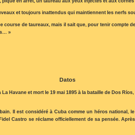
t, pique en arrêt, un taureau aux yeux injectés et aux cornes
uveaux et toujours inattendus qui maintiennent les nerfs so
course de taureaux, mais il sait que, pour tenir compte des
es… »
Datos
 à La Havane et mort le 19 mai 1895 à la bataille de Dos Río
cubain. Il est considéré à Cuba comme un héros national, le 
idel Castro se réclame officiellement de sa pensée. Après