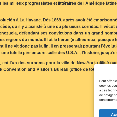
es milieux progressistes et littéraires de l’Amérique latine
evolución à La Havane. Dès 1869, après avoir été emprisonné
cède, qu’il y a assisté à une ou plusieurs corridas. Il vécut e
nezuela, défendant ses convictions dans un grand nombre
 régions du monde. Il fut le héros (malheureux, puisque tué
il ne vit donc pas la fin. Il en pressentait pourtant l’évolut
ne tutelle pire encore, celle des U.S.A. ; l’histoire, jusqu’e
est l’un des surnoms pour la ville de New-York utilisé pa
k Convention and Visitor’s Bureau (office de tourisme) de
Pour offrir 
cookies pour
à ces techn
de navigatio
consentement
Ac