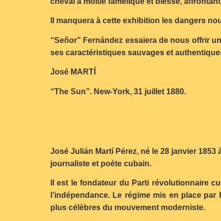
cheval à moitié famélique et blessé, affrontan
Il manquera à cette exhibition les dangers no
“Señor” Fernández essaiera de nous offrir une 
ses caractéristiques sauvages et authentiqu
José MARTÍ
“The Sun”. New-York, 31 juillet 1880.
José Julián Martí Pérez, né le 28 janvier 1853
journaliste et poète cubain.
Il est le fondateur du Parti révolutionnaire 
l’indépendance. Le régime mis en place par F
plus célèbres du mouvement moderniste.