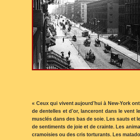
« Ceux qui vivent aujourd’hui à New-York ont
de dentelles et d’or, lanceront dans le vent l
musclés dans des bas de soie. Les sauts et l
de sentiments de joie et de crainte. Les anim
cramoisies ou des cris torturants. Les matador