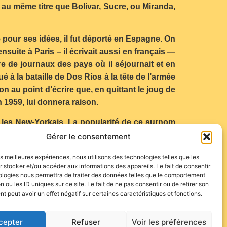
 au même titre que Bolivar, Sucre, ou Miranda,
 pour ses idées, il fut déporté en Espagne. On
nsuite à Paris – il écrivait aussi en français —
 de journaux des pays où il séjournait et en
 à la bataille de Dos Ríos à la tête de l’armée
ion au point d’écrire que, en quittant le joug de
n 1959, lui donnera raison.
r les New-Yorkais. La popularité de ce surnom
s années 1970. La pomme est aussi le symbole
Gérer le consentement
les meilleures expériences, nous utilisons des technologies telles que les
 stocker et/ou accéder aux informations des appareils. Le fait de consentir
ologies nous permettra de traiter des données telles que le comportement
n ou les ID uniques sur ce site. Le fait de ne pas consentir ou de retirer son
 peut avoir un effet négatif sur certaines caractéristiques et fonctions.
cepter
Refuser
Voir les préférences