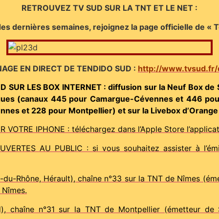
RETROUVEZ TV SUD SUR LA TNT ET LE NET :
es dernières semaines, rejoignez la page officielle de «
NAGE EN DIRECT DE TENDIDO SUD :
http://www.tvsud.fr/
UR LES BOX INTERNET : diffusion sur la Neuf Box de
gues (canaux 445 pour Camargue-Cévennes et 446 pour Mo
es et 228 pour Montpellier) et sur la Livebox d’Orange 
E IPHONE : téléchargez dans l’Apple Store l’applicati
TES AU PUBLIC : si vous souhaitez assister à l’émiss
-Rhône, Hérault), chaîne n°33 sur la TNT de Nîmes (émet
 Nîmes.
), chaîne n°31 sur la TNT de Montpellier (émetteur de S