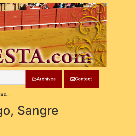
Archives
Contact
aluz…
go, Sangre