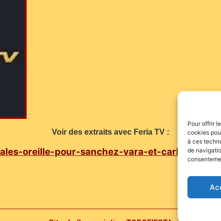
Pour offrir 
Voir des extraits avec Feria TV :
cookies pour
à ces techn
9/ales-oreille-pour-sanchez-vara-et-carlos-ols
de navigatio
consentement
Ac