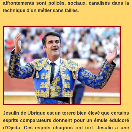
affrontements sont policés, sociaux, canalisés dans la
technique d’un métier sans failles.
Jesulín de Ubrique est un torero bien élevé que certains
esprits comparateurs donnent pour un émule édulcoré
d’Ojeda. Ces esprits chagrins ont tort. Jesulín a une