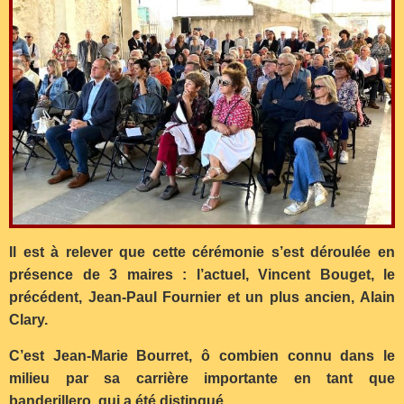
Il est à relever que cette cérémonie s’est déroulée en
présence de 3 maires : l’actuel, Vincent Bouget, le
précédent, Jean-Paul Fournier et un plus ancien, Alain
Clary.
C’est Jean-Marie Bourret, ô combien connu dans le
milieu par sa carrière importante en tant que
banderillero, qui a été distingué.