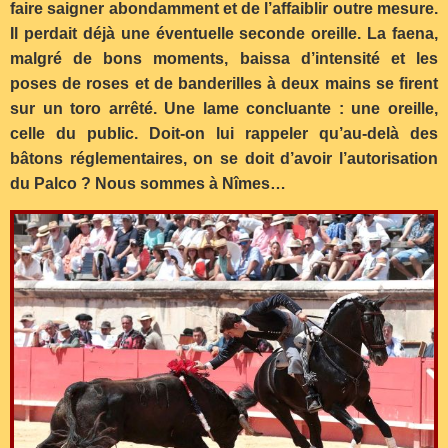
faire saigner abondamment et de l’affaiblir outre mesure.
Il perdait déjà une éventuelle seconde oreille. La faena,
malgré de bons moments, baissa d’intensité et les
poses de roses et de banderilles à deux mains se firent
sur un toro arrêté. Une lame concluante : une oreille,
celle du public. Doit-on lui rappeler qu’au-delà des
bâtons réglementaires, on se doit d’avoir l’autorisation
du Palco ? Nous sommes à Nîmes…