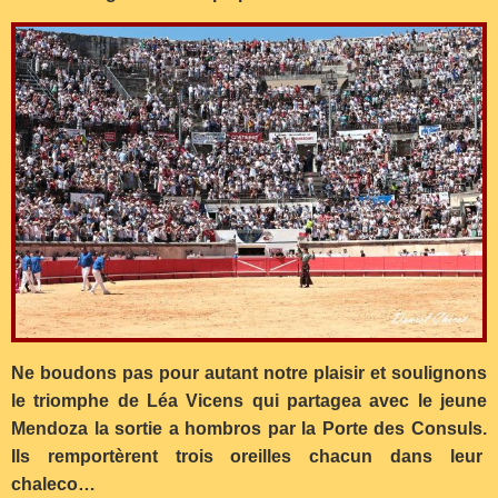
Ne boudons pas pour autant notre plaisir et soulignons
le triomphe de Léa Vicens qui partagea avec le jeune
Mendoza la sortie a hombros par la Porte des Consuls.
Ils remportèrent trois oreilles chacun dans leur
chaleco…