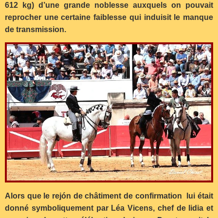
612 kg) d’une grande noblesse auxquels on pouvait
reprocher une certaine faiblesse qui induisit le manque
de transmission.
Alors que le rejón de châtiment de confirmation lui était
donné symboliquement par Léa Vicens, chef de lidia et