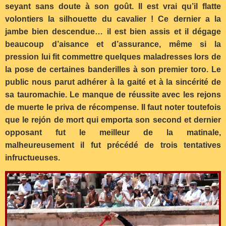
seyant sans doute à son goût. Il est vrai qu’il flatte
volontiers la silhouette du cavalier ! Ce dernier a la
jambe bien descendue… il est bien assis et il dégage
beaucoup d’aisance et d’assurance, même si la
pression lui fit commettre quelques maladresses lors de
la pose de certaines banderilles à son premier toro. Le
public nous parut adhérer à la gaité et à la sincérité de
sa tauromachie. Le manque de réussite avec les rejons
de muerte le priva de récompense. Il faut noter toutefois
que le rejón de mort qui emporta son second et dernier
opposant fut le meilleur de la matinale,
malheureusement il fut précédé de trois tentatives
infructueuses.