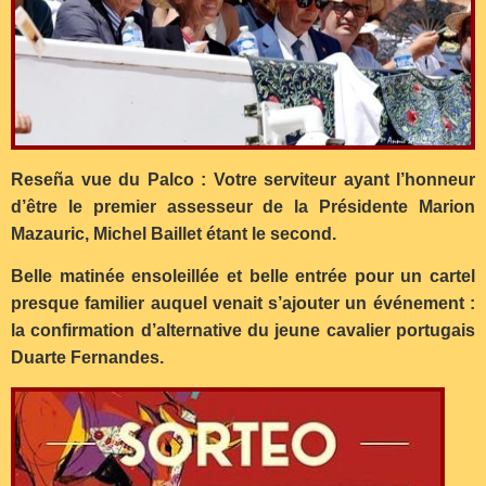
Reseña vue du Palco : Votre serviteur ayant l’honneur
d’être le premier assesseur de la Présidente Marion
Mazauric, Michel Baillet étant le second.
Belle matinée ensoleillée et belle entrée pour un cartel
presque familier auquel venait s’ajouter un événement :
la confirmation d’alternative du jeune cavalier portugais
Duarte Fernandes.