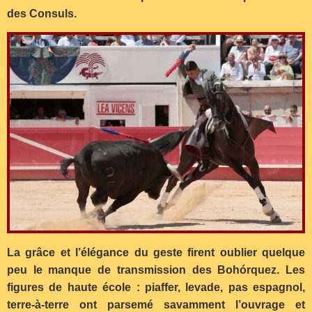
des Consuls.
La grâce et l’élégance du geste firent oublier quelque
peu le manque de transmission des Bohórquez. Les
figures de haute école : piaffer, levade, pas espagnol,
terre-à-terre ont parsemé savamment l’ouvrage et