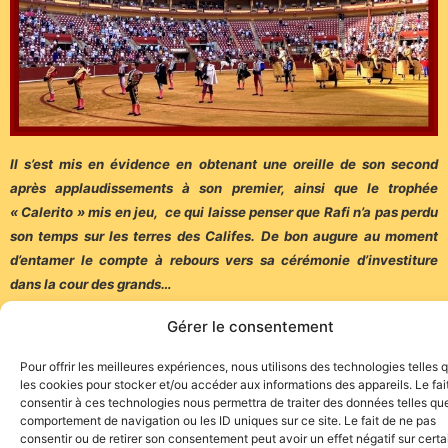
Il s’est mis en évidence en obtenant une oreille de son second
après applaudissements à son premier, ainsi que le trophée
« Calerito » mis en jeu, ce qui laisse penser que Rafi n’a pas perdu
son temps sur les terres des Califes. De bon augure au moment
d’entamer le compte à rebours vers sa cérémonie d’investiture
dans la cour des grands…
A noter que Tomás Rufo a lui aussi coupé une oreille de son
Gérer le consentement
second après applaudissements à son premier, et que Lagartijo a
Pour offrir les meilleures expériences, nous utilisons des technologies telles 
salué avant de faire une vuelta…
les cookies pour stocker et/ou accéder aux informations des appareils. Le fai
consentir à ces technologies nous permettra de traiter des données telles que
(Photos : Arjona – Mundotoro)
comportement de navigation ou les ID uniques sur ce site. Le fait de ne pas
consentir ou de retirer son consentement peut avoir un effet négatif sur cert