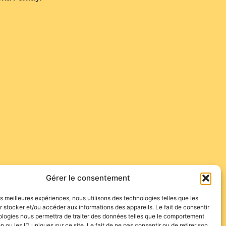
Gérer le consentement
les meilleures expériences, nous utilisons des technologies telles que les
 stocker et/ou accéder aux informations des appareils. Le fait de consentir
ologies nous permettra de traiter des données telles que le comportement
n ou les ID uniques sur ce site. Le fait de ne pas consentir ou de retirer son