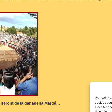
Pour offrir 
cookies pour
ils seront de la ganadería Margé…
à ces techn
de navigatio