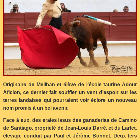
Originaire de Meilhan et élève de l’école taurine Adour
Aficion, ce dernier fait souffler un vent d’espoir sur les
terres landaises qui pourraient voir éclore un nouveau
nom promis à un bel avenir.
Face à eux, des erales issus des ganaderías de Camino
de Santiago, propriété de Jean-Louis Darré, et du Lartet,
élevage conduit par Paul et Jérôme Bonnet. Deux fers