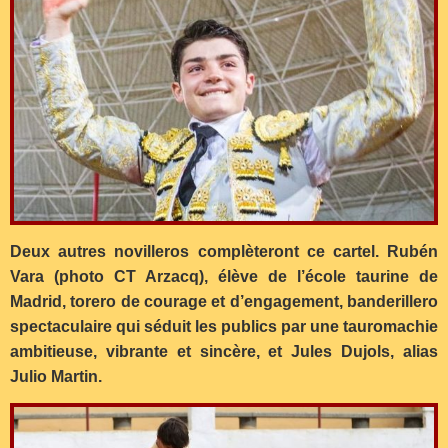
Deux autres novilleros complèteront ce cartel. Rubén
Vara (photo CT Arzacq), élève de l’école taurine de
Madrid, torero de courage et d’engagement, banderillero
spectaculaire qui séduit les publics par une tauromachie
ambitieuse, vibrante et sincère, et Jules Dujols, alias
Julio Martin.