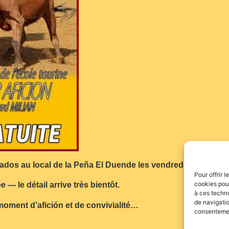
dos au local de la Peña El Duende les vendredi 28/08 et sam
Pour offrir 
cookies pour
 — le détail arrive très bientôt.
à ces techn
de navigatio
moment d’afición et de convivialité…
consentement