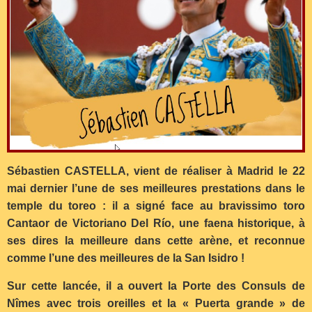
Sébastien CASTELLA, vient de réaliser à Madrid le 22
mai dernier l’une de ses meilleures prestations dans le
temple du toreo : il a signé face au bravissimo toro
Cantaor de Victoriano Del Río, une faena historique, à
ses dires la meilleure dans cette arène, et reconnue
comme l’une des meilleures de la San Isidro !
Sur cette lancée, il a ouvert la Porte des Consuls de
Nîmes avec trois oreilles et la « Puerta grande » de