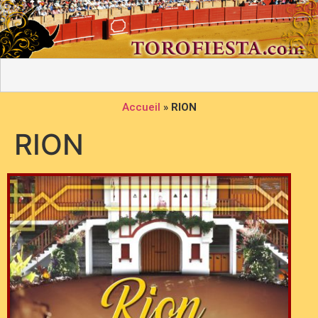
Accueil
»
RION
RION