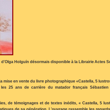
 » d’Olga Holguín désormais disponible à la Librairie Actes
 la mise en vente du livre photographique «Castella, 5 lustro
 les 25 ans de carrière du matador français Sébastien 
ies, de témoignages et de textes inédits, « Castella, 5 l
matiques de sa génération. L’ouvrage rassemble les regard