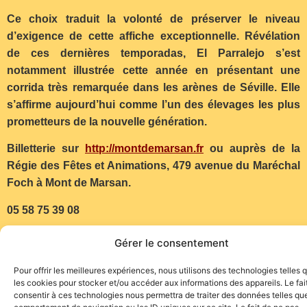
Ce choix traduit la volonté de préserver le niveau
d’exigence de cette affiche exceptionnelle. Révélation
de ces dernières temporadas, El Parralejo s’est
notamment illustrée cette année en présentant une
corrida très remarquée dans les arènes de Séville. Elle
s’affirme aujourd’hui comme l’un des élevages les plus
prometteurs de la nouvelle génération.
Billetterie sur
http://montdemarsan.fr
ou auprès de la
Régie des Fêtes et Animations, 479 avenue du Maréchal
Foch à Mont de Marsan.
05 58 75 39 08
regiedesfetes@montdemarsan.fr
Gérer le consentement
(Communiqué – Photo Plaza1)
Pour offrir les meilleures expériences, nous utilisons des technologies telles 
les cookies pour stocker et/ou accéder aux informations des appareils. Le fai
consentir à ces technologies nous permettra de traiter des données telles que