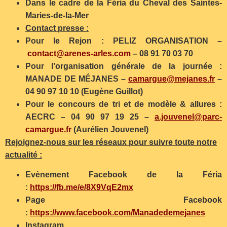
Dans le cadre de la Féria du Cheval des Saintes-
Maries-de-la-Mer
Contact presse :
Pour le Rejon : PELIZ ORGANISATION –
contact@arenes-arles.com
– 08 91 70 03 70
Pour l’organisation générale de la journée :
MANADE DE MÉJANES –
camargue@mejanes.fr
–
04 90 97 10 10 (Eugène Guillot)
Pour le concours de tri et de modèle & allures :
AECRC – 04 90 97 19 25 –
a.jouvenel@parc-
camargue.fr
(Aurélien Jouvenel)
Rejoignez-nous sur les réseaux pour suivre toute notre
actualité :
Evènement Facebook de la Féria
:
https://fb.me/e/8X9VqE2mx
Page Facebook
:
https://www.facebook.com/Manadedemejanes
Instagram