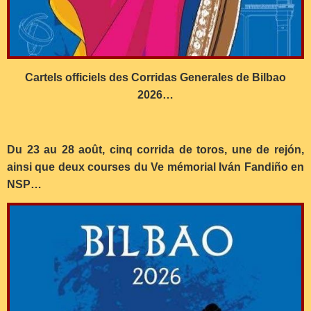
Cartels officiels des Corridas Generales de Bilbao
2026…
Du 23 au 28 août, cinq corrida de toros, une de rejón,
ainsi que deux courses du Ve mémorial Iván Fandiño en
NSP…