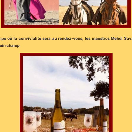
 où la convivialité sera au rendez-vous, les maestros Mehdi Savall
lein champ.