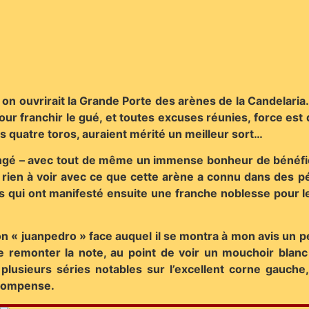
t on ouvrirait la Grande Porte des arènes de la Candelaria…
r franchir le gué, et toutes excuses réunies, force est 
s quatre toros, auraient mérité un meilleur sort…
angé – avec tout de même un immense bonheur de bénéfic
it rien à voir avec ce que cette arène a connu dans des p
s qui ont manifesté ensuite une franche noblesse pour l
n « juanpedro » face auquel il se montra à mon avis un p
e remonter la note, au point de voir un mouchoir blanc
 plusieurs séries notables sur l’excellent corne gauche
écompense.