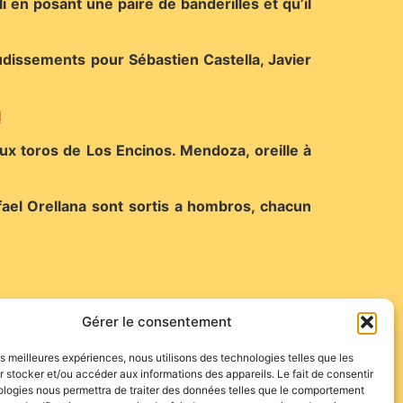
 en posant une paire de banderilles et qu’il
audissements pour Sébastien Castella, Javier
I
aux toros de Los Encinos. Mendoza, oreille à
ael Orellana sont sortis a hombros, chacun
étant tué par le meilleur des deux.
Gérer le consentement
les meilleures expériences, nous utilisons des technologies telles que les
 stocker et/ou accéder aux informations des appareils. Le fait de consentir
ologies nous permettra de traiter des données telles que le comportement