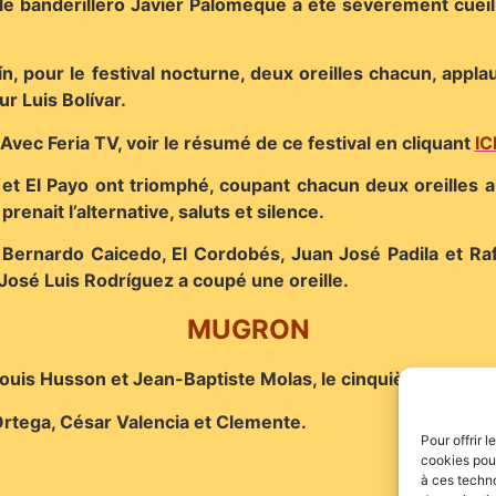
e banderillero Javier Palomeque a été sévèrement cueilli
n, pour le festival nocturne, deux oreilles chacun, appl
ur Luis Bolívar.
Avec Feria TV, voir le résumé de ce festival en cliquant
IC
 et El Payo ont triomphé, coupant chacun deux oreilles 
renait l’alternative, saluts et silence.
 Bernardo Caicedo, El Cordobés, Juan José Padila et Raf
José Luis Rodríguez a coupé une oreille.
MUGRON
 Louis Husson et Jean-Baptiste Molas, le cinquième novillo 
 Ortega, César Valencia et Clemente.
Pour offrir 
cookies pour
à ces techn