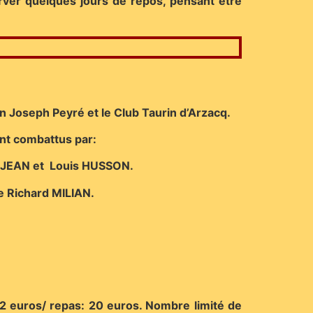
server quelques jours de repos, pensant être
in Joseph Peyré et le Club Taurin d’Arzacq.
ont combattus par:
EJEAN et Louis HUSSON.
de Richard MILIAN.
 22 euros/ repas: 20 euros. Nombre limité de