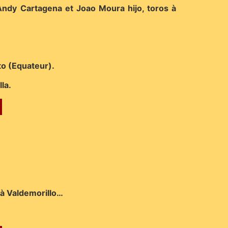
d’Andy Cartagena et Joao Moura hijo, toros à
to (Equateur).
la.
 à Valdemorillo…