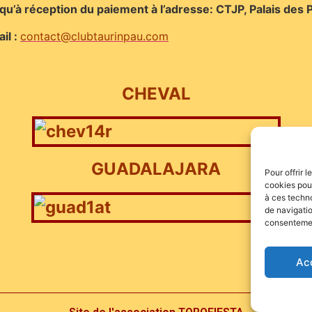
 qu’à réception du paiement à l’adresse: CTJP, Palais des
il :
contact@clubtaurinpau.com
CHEVAL
GUADALAJARA
Pour offrir 
cookies pour
à ces techn
de navigatio
consentement
Ac