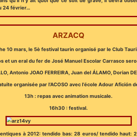
ans qu’il n’y ait quoi que ce soit de grave, il devra ob
du 24 février…
ARZACQ
e 10 mars, le 5è festival taurin organisé par le Club Taur
os et un eral du fer de José Manuel Escolar Carrasco ser
LO, Antonio JOAO FERREIRA, Juan del ÁLAMO, Dorian D
atuite organisée par l’ACOSO avec l’école Adour Afición 
13h : repas avec animation musicale.
16h30 : festival.
identiques à 2012: tendido bas: 28 euros/ tendido haut: