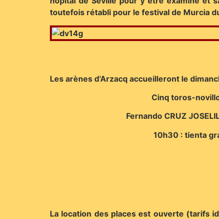
hôpital de Séville pour y être examiné et s
toutefois rétabli pour le festival de Murcia 
Les arènes d’Arzacq accueilleront le dimanch
Cinq toros-novill
Fernando CRUZ JOSELIL
10h30 : tienta gr
La location des places est ouverte (tarifs 