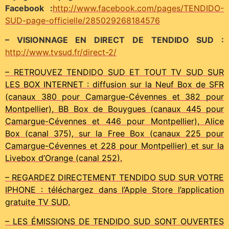
Facebook :
http://www.facebook.com/pages/TENDIDO-
SUD-page-officielle/285029268184576
– VISIONNAGE EN DIRECT DE TENDIDO SUD :
http://www.tvsud.fr/direct-2/
– RETROUVEZ TENDIDO SUD ET TOUT TV SUD SUR
LES BOX INTERNET : diffusion sur la Neuf Box de SFR
(canaux 380 pour Camargue-Cévennes et 382 pour
Montpellier), BB Box de Bouygues (canaux 445 pour
Camargue-Cévennes et 446 pour Montpellier), Alice
Box (canal 375), sur la Free Box (canaux 225 pour
Camargue-Cévennes et 228 pour Montpellier) et sur la
Livebox d’Orange (canal 252).
– REGARDEZ DIRECTEMENT TENDIDO SUD SUR VOTRE
IPHONE : téléchargez dans l’Apple Store l’application
gratuite TV SUD.
– LES ÉMISSIONS DE TENDIDO SUD SONT OUVERTES