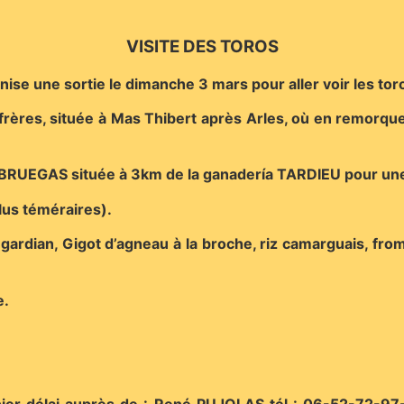
VISITE DES TOROS
anise une sortie le dimanche 3 mars pour aller voir les to
ères, située à Mas Thibert après Arles, où en remorque n
RUEGAS située à 3km de la ganadería TARDIEU pour une c
lus téméraires).
du gardian, Gigot d’agneau à la broche, riz camarguais, f
e.
nier délai auprès de :
René PUJOLAS tél : 06-52-72-97-