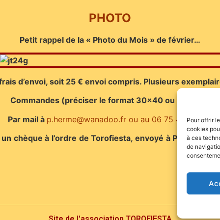
PHOTO
Petit rappel de la « Photo du Mois » de février…
 frais d’envoi, soit 25 € envoi compris. Plusieurs exemplair
Commandes (préciser le format 30×40 ou 30×45))
Par mail à
p.herme@wanadoo.fr
ou au 06 75 48 58 08.
Pour offrir 
cookies pour
 un chèque à l’ordre de Torofiesta, envoyé à Paul Herm
à ces techn
de navigatio
consentement
Ac
Site de l'association TOROFIESTA