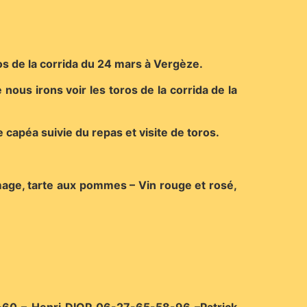
ros de la corrida du 24 mars à Vergèze.
ous irons voir les toros de la corrida de la
apéa suivie du repas et visite de toros.
romage, tarte aux pommes – Vin rouge et rosé,
60 – Henri DIOP 06-27-65-58-96 –Patrick