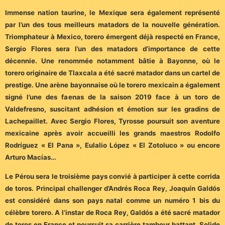
Immense nation taurine, le Mexique sera également représenté
par l’un des tous meilleurs matadors de la nouvelle génération.
Triomphateur à Mexico, torero émergent déjà respecté en France,
Sergio Flores sera l’un des matadors d’importance de cette
décennie. Une renommée notamment bâtie à Bayonne, où le
torero originaire de Tlaxcala a été sacré matador dans un cartel de
prestige. Une arène bayonnaise où le torero mexicain a également
signé l’une des faenas de la saison 2019 face à un toro de
Valdefresno, suscitant adhésion et émotion sur les gradins de
Lachepaillet. Avec Sergio Flores, Tyrosse poursuit son aventure
mexicaine après avoir accueilli les grands maestros Rodolfo
Rodríguez « El Pana », Eulalio López « El Zotoluco » ou encore
Arturo Macías…
Le Pérou sera le troisième pays convié à participer à cette corrida
de toros. Principal challenger d’Andrés Roca Rey, Joaquín Galdós
est considéré dans son pays natal comme un numéro 1 bis du
célèbre torero. A l’instar de Roca Rey, Galdós a été sacré matador
de toros en France et poursuit sa carrière tambour battant. Solide