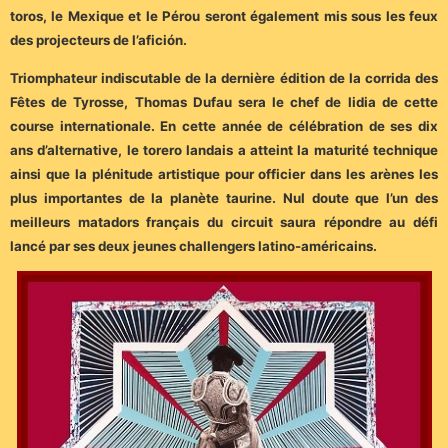
toros, le Mexique et le Pérou seront également mis sous les feux
des projecteurs de l’afición.
Triomphateur indiscutable de la dernière édition de la corrida des
Fêtes de Tyrosse, Thomas Dufau sera le chef de lidia de cette
course internationale. En cette année de célébration de ses dix
ans d’alternative, le torero landais a atteint la maturité technique
ainsi que la plénitude artistique pour officier dans les arènes les
plus importantes de la planète taurine. Nul doute que l’un des
meilleurs matadors français du circuit saura répondre au défi
lancé par ses deux jeunes challengers latino-américains.