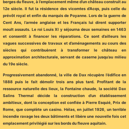
berges du fleuve, à l’emplacement même d’un château construit au
12e siècle. Il fut la résidence des vicomtes d’Acqs, puis celle du
prévôt royal et enfin du marquis de Poyanne. Lors de la guerre de
Cent Ans, l’armée anglaise et les Français lui dirent supporter
moult assauts. Le roi Louis XI y séjourna deux semaines en 1463
et consentit à financer les réparations. Ce sont d’ailleurs les
vagues successives de travaux et d’aménagements au cours des
siècles qui contribuèrent à transformer le château en
approximation architecturale, servant de caserne jusqu’au milieu
du 19e siècle.
Progressivement abandonné, la ville de Dax récupère l’édifice en
1888 puis le fait démolir trois ans plus tard. Profitant de la
ressource naturelle des lieux, la Fontaine chaude, la société Dax
Salins Thermal décide la construction d’un établissement
ambitieux, dont la conception est confiée à Pierre Esquié, Prix de
Rome, que complète un casino. Hélas, en juillet 1926, un terrible
incendie ravage les deux bâtiments et libère une nouvelle fois cet
emplacement privilégié sur les bords du fleuve aquitain.