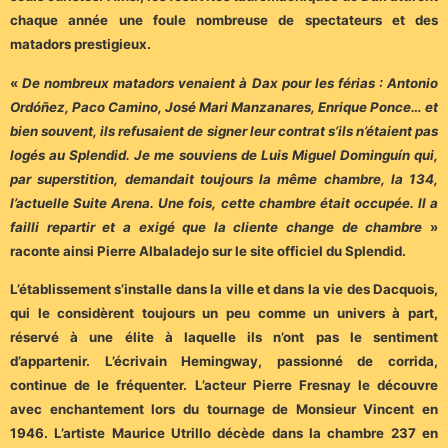
chaque année une foule nombreuse de spectateurs et des
matadors prestigieux.
«
De nombreux matadors venaient à Dax pour les férias : Antonio
Ordóñez, Paco Camino, José Mari Manzanares, Enrique Ponce… et
bien souvent, ils refusaient de signer leur contrat s’ils n’étaient pas
logés au Splendid. Je me souviens de Luis Miguel Dominguín qui,
par superstition, demandait toujours la même chambre, la 134,
l’actuelle Suite Arena. Une fois, cette chambre était occupée. Il a
failli repartir et a exigé que la cliente change de chambre
»
raconte ainsi Pierre Albaladejo sur le site officiel du Splendid.
L’établissement s’installe dans la ville et dans la vie des Dacquois,
qui le considèrent toujours un peu comme un univers à part,
réservé à une élite à laquelle ils n’ont pas le sentiment
d’appartenir. L’écrivain Hemingway, passionné de corrida,
continue de le fréquenter. L’acteur Pierre Fresnay le découvre
avec enchantement lors du tournage de Monsieur Vincent en
1946. L’artiste Maurice Utrillo décède dans la chambre 237 en