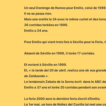
Un seul Domingo de Ramos pour Emilio, celui de 1996, 
Il ne se passa rien.
Mais une oreille le 24 avec le même cartel et des toro
36 corridas toréées en 1996.
Emilio a 34 ans.
Pour Emilio qui vient trois fois à Séville pour la Feria, 
Absent de Séville en 1998, il torée 17 corridas.
Et revient à Séville en 1999.
Et, «
la tarde del 20 de abril, realiza una de sus gran
de Zalduendo
».
Le lendemain Zabala de la Serna écrit dans le ABC de 
Emilio a 37 ans et torée 20 corridas pendant son ava
La feria 2000 sera la dernière feria d’avril d’Emilio.
Le 1er mai, un toro de Núñez del Cuvillo lui met une co