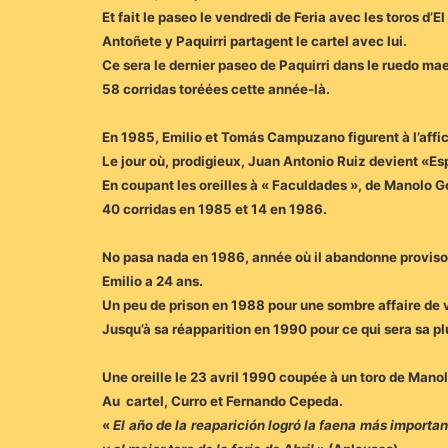
Et fait le paseo le vendredi de Feria avec les toros d’El
Antoñete y Paquirri partagent le cartel avec lui.
Ce sera le dernier paseo de Paquirri dans le ruedo ma
58 corridas toréées cette année-là.
En 1985, Emilio et Tomás Campuzano figurent à l’affic
Le jour où, prodigieux, Juan Antonio Ruiz devient «Es
En coupant les oreilles à « Faculdades », de Manolo 
40 corridas en 1985 et 14 en 1986.
No pasa nada en 1986, année où il abandonne provisoi
Emilio a 24 ans.
Un peu de prison en 1988 pour une sombre affaire de v
Jusqu’à sa réapparition en 1990 pour ce qui sera sa p
Une oreille le 23 avril 1990 coupée à un toro de Mano
Au cartel, Curro et Fernando Cepeda.
«
El año de la reaparición logró la faena más importa