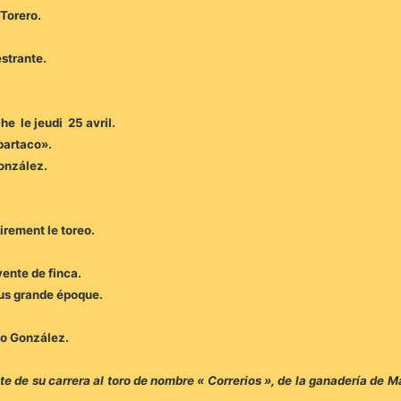
 Torero.
estrante.
he le jeudi 25 avril.
partaco».
González.
rement le toreo.
ente de finca.
lus grande époque.
lo González.
nte de su carrera al toro de nombre « Correrios », de la ganadería de 