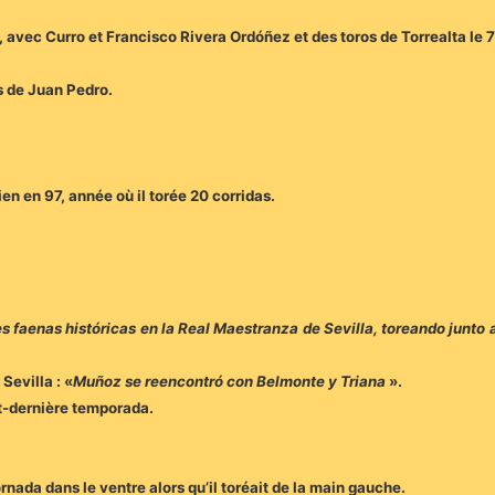
avec Curro et Francisco Rivera Ordóñez et des toros de Torrealta le 7 
s de Juan Pedro.
rien en 97, année où il torée 20 corridas.
des faenas históricas en la Real Maestranza de Sevilla, toreando junto
Sevilla : «
Muñoz se reencontró con Belmonte y Triana
».
nt-dernière temporada.
rnada dans le ventre alors qu’il toréait de la main gauche.