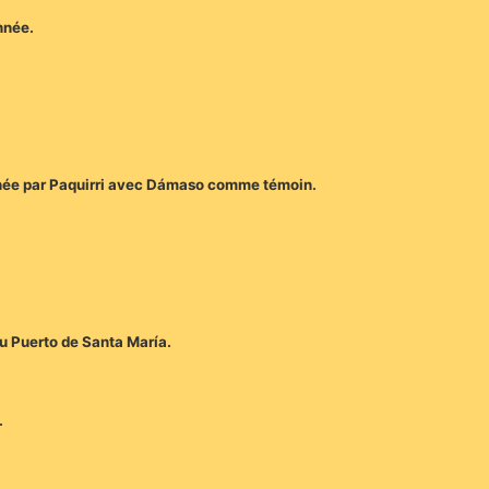
nnée.
nnée par Paquirri avec Dámaso comme témoin.
u Puerto de Santa María.
.