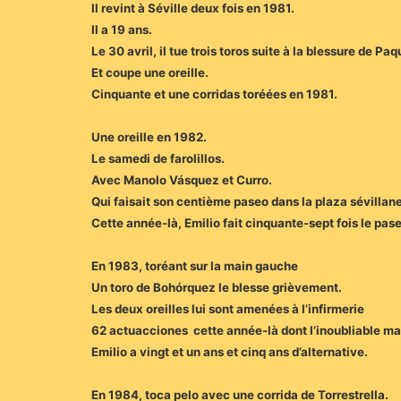
Il revint à Séville deux fois en 1981.
Il a 19 ans.
Le 30 avril, il tue trois toros suite à la blessure de Paqu
Et coupe une oreille.
Cinquante et une corridas toréées en 1981.
Une oreille en 1982.
Le samedi de farolillos.
Avec Manolo Vásquez et Curro.
Qui faisait son centième paseo dans la plaza sévillane
Cette année-là, Emilio fait cinquante-sept fois le paseo
En 1983, toréant sur la main gauche
Un toro de Bohórquez le blesse grièvement.
Les deux oreilles lui sont amenées à l’infirmerie
62 actuacciones cette année-là dont l’inoubliable ma
Emilio a vingt et un ans et cinq ans d’alternative.
En 1984, toca pelo avec une corrida de Torrestrella.