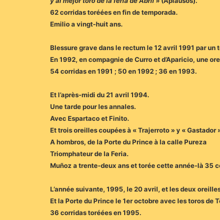
y al mejor toro de la feria de Abril
» (Aplausos).
62 corridas toréées en fin de temporada.
Emilio a vingt-huit ans.
Blessure grave dans le rectum le 12 avril 1991 par un
En 1992, en compagnie de Curro et d’Aparicio, une oreill
54 corridas en 1991 ; 50 en 1992 ; 36 en 1993.
Et l’après-midi du 21 avril 1994.
Une tarde pour les annales.
Avec Espartaco et Finito.
Et trois oreilles coupées à « Trajerroto » y « Gastador »
A hombros, de la Porte du Prince à la calle Pureza
Triomphateur de la Feria.
Muñoz a trente-deux ans et torée cette année-là 35 co
L’année suivante, 1995, le 20 avril, et les deux oreil
Et la Porte du Prince le 1er octobre avec les toros de 
36 corridas toréées en 1995.