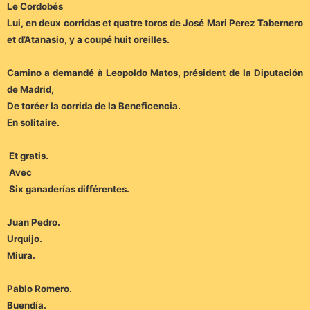
Le Cordobés
Lui, en deux corridas et quatre toros de José Mari Perez Tabernero
et d’Atanasio, y a coupé huit oreilles.
Camino a demandé à Leopoldo Matos, président de la Diputación
de Madrid,
De toréer la corrida de la Beneficencia.
En solitaire.
Et gratis.
Avec
Six ganaderías différentes.
Juan Pedro.
Urquijo.
Miura.
Pablo Romero.
Buendía.