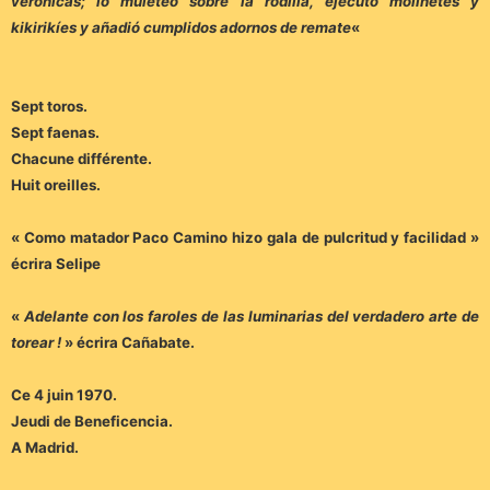
verónicas; lo muleteó sobre la rodilla, ejecutó molinetes y
kikirikíes y añadió cumplidos adornos de remate
«
Sept toros.
Sept faenas.
Chacune différente.
Huit oreilles.
« Como matador Paco Camino hizo gala de pulcritud y facilidad »
écrira Selipe
«
Adelante con los faroles de las luminarias del verdadero arte de
torear !
» écrira Cañabate.
Ce 4 juin 1970.
Jeudi de Beneficencia.
A Madrid.