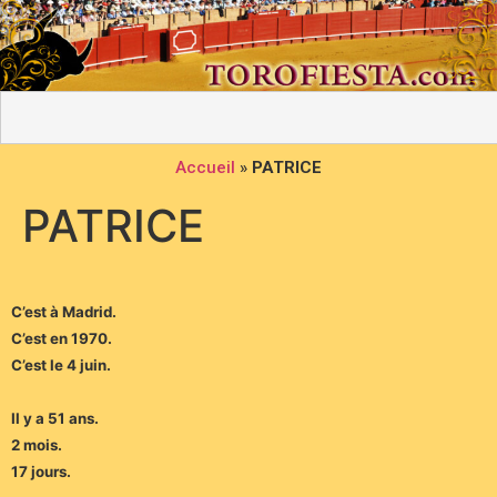
Accueil
»
PATRICE
PATRICE
C’est à Madrid.
C’est en 1970.
C’est le 4 juin.
Il y a 51 ans.
2 mois.
17 jours.