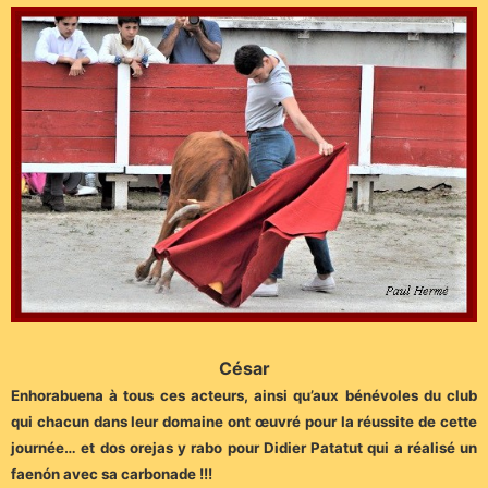
Cé
sar
Enhorabuena à tous ces acteurs, ainsi qu’aux bénévoles du club
qui chacun dans leur domaine ont œuvré pour la réussite de cette
journée… et dos orejas y rabo pour Didier Patatut qui a réalisé un
faenón avec sa carbonade !!!