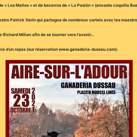
e « Los Maños » et de becerros de « La Pasión » (encaste coquilla Bue
estro Patrick Varin qui partagea de nombreux cartels avec les maestro
e Richard Milian afin de se tourner vers l’avenir…
uivie d’un repas (sur réservation www.ganaderia-dussau.com).