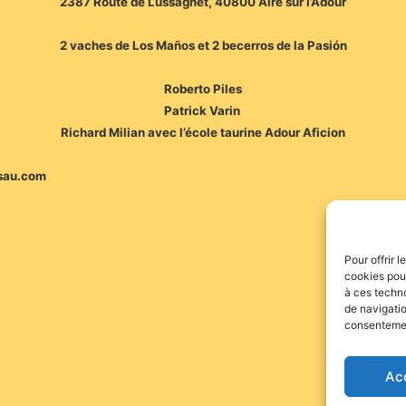
2387 Route de Lussagnet, 40800 Aire sur l’Adour
2 vaches de Los Maños et 2 becerros de la Pasión
Roberto Piles
Patrick Varin
Richard Milian avec l’école taurine Adour Aficion
ssau.com
Pour offrir 
cookies pour
à ces techn
de navigatio
consentement
Ac