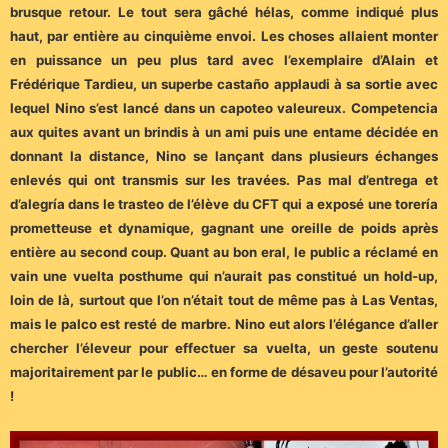
brusque retour. Le tout sera gâché hélas, comme indiqué plus
haut, par entière au cinquième envoi. Les choses allaient monter
en puissance un peu plus tard avec l’exemplaire d’Alain et
Frédérique Tardieu, un superbe castaño applaudi à sa sortie avec
lequel Nino s’est lancé dans un capoteo valeureux. Competencia
aux quites avant un brindis à un ami puis une entame décidée en
donnant la distance, Nino se lançant dans plusieurs échanges
enlevés qui ont transmis sur les travées. Pas mal d’entrega et
d’alegría dans le trasteo de l’élève du CFT qui a exposé une torería
prometteuse et dynamique, gagnant une oreille de poids après
entière au second coup. Quant au bon eral, le public a réclamé en
vain une vuelta posthume qui n’aurait pas constitué un hold-up,
loin de là, surtout que l’on n’était tout de même pas à Las Ventas,
mais le palco est resté de marbre. Nino eut alors l’élégance d’aller
chercher l’éleveur pour effectuer sa vuelta, un geste soutenu
majoritairement par le public… en forme de désaveu pour l’autorité
!