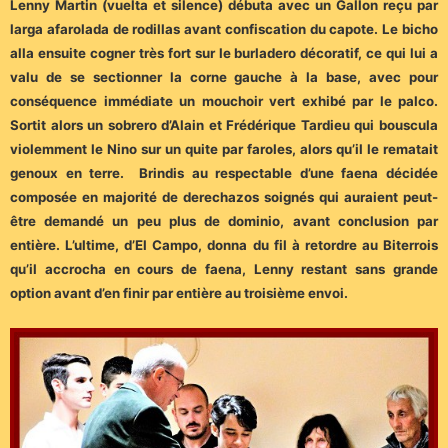
Lenny Martin (vuelta et silence) débuta avec un Gallon reçu par
larga afarolada de rodillas avant confiscation du capote. Le bicho
alla ensuite cogner très fort sur le burladero décoratif, ce qui lui a
valu de se sectionner la corne gauche à la base, avec pour
conséquence immédiate un mouchoir vert exhibé par le palco.
Sortit alors un sobrero d’Alain et Frédérique Tardieu qui bouscula
violemment le Nino sur un quite par faroles, alors qu’il le rematait
genoux en terre. Brindis au respectable d’une faena décidée
composée en majorité de derechazos soignés qui auraient peut-
être demandé un peu plus de dominio, avant conclusion par
entière. L’ultime, d’El Campo, donna du fil à retordre au Biterrois
qu’il accrocha en cours de faena, Lenny restant sans grande
option avant d’en finir par entière au troisième envoi.