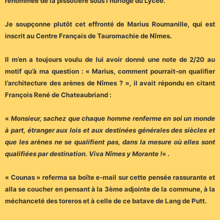
renommée de la pissotière sous l’horloge du Lycée.
Je soupçonne plutôt cet effronté de Marius Roumanille, qui est
inscrit au Centre Français de Tauromachie de Nîmes.
Il m’en a toujours voulu de lui avoir donné une note de 2/20 au
motif qu’à ma question : « Marius, comment pourrait-on qualifier
l’architecture des arènes de Nîmes ? », il avait répondu en citant
François René de Chateaubriand :
«
Monsieur, sachez que chaque homme renferme en soi un monde
à part, étranger aux lois et aux destinées générales des siècles et
que les arènes ne se qualifient pas, dans la mesure où elles sont
qualifiées par destination. Viva Nîmes y Morante !
« .
« Counas » referma sa boîte e-mail sur cette pensée rassurante et
alla se coucher en pensant à la 3ème adjointe de la commune, à la
méchanceté des toreros et à celle de ce batave de Lang de Putt.