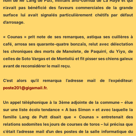
nom de Mr Lang de Putt, militant anti-corrida de La Haye et qui
n’avait pas bénéficié des faveurs commerciales de la grande
surface lui avait signalés particulièrement chétifs par défaut
d’arrosage.
« Counas » prit note de ses remarques, astiqua ses cuillères à
café, arrosa ses quarante-quatre bonzaïs, relut avec délectation
les chroniques des morts de Manolete, de Paquirri, du Yiyo, de
celles de Soto Vargas et de Montoliú et fit pisser ses chiens galeux
avant de reconsidérer le mail reçu.
C’est alors qu’il remarqua l’adresse mail de l’expéditeur:
poste201@gigamail.fr.
Un appel téléphonique à la 3ème adjointe de la commune – élue
sur une liste écolo tendance « A bas Simon » et avec laquelle la
famille Lang de Putt disait que « Counas » entretenait des
relations sodomites les jours de courses de toros – lui précisa que
c’était l’adresse mail d’un des postes de la salle informatique du