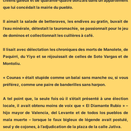
chiens galeux et de quarante-quatre bonzaïs dans un appartement
que lui concédait la mairie du pueblo.
Il aimait la salade de betteraves, les endives au gratin, buvait de
l’eau minérale, détestait la tauromachie, se passionnait pour le jeu
de dominos et collectionnait les cuillères à café.
Il lisait avec délectation les chroniques des morts de Manolete, de
Paquirri, du Yiyo et se réjouissait de celles de Soto Vargas et de
Montoliu.
« Counas » était stupide comme un balai sans manche ou, si vous
préférez, comme une paire de banderilles sans harpon.
A tel point que, la seule fois où il s’était présenté à une élection
locale, il avait obtenu moins de voix que « El Diamante Rubio » –
hijo mayor de Valencia, del Levante et de todos los pueblos de
mala muerte – lorsque le faux bigleux de légende avait postulé,
seul y de cojones, à l’adjudication de la plaza de la calle Jativa.