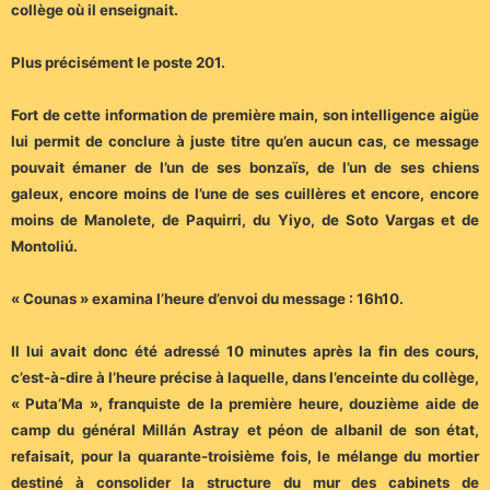
collège où il enseignait.
Plus précisément le poste 201.
Fort de cette information de première main, son intelligence aigüe
lui permit de conclure à juste titre qu’en aucun cas, ce message
pouvait émaner de l’un de ses bonzaïs, de l’un de ses chiens
galeux, encore moins de l’une de ses cuillères et encore, encore
moins de Manolete, de Paquirri, du Yiyo, de Soto Vargas et de
Montoliú.
« Counas » examina l’heure d’envoi du message : 16h10.
Il lui avait donc été adressé 10 minutes après la fin des cours,
c’est-à-dire à l’heure précise à laquelle, dans l’enceinte du collège,
« Puta’Ma », franquiste de la première heure, douzième aide de
camp du général Millán Astray et péon de albanil de son état,
refaisait, pour la quarante-troisième fois, le mélange du mortier
destiné à consolider la structure du mur des cabinets de