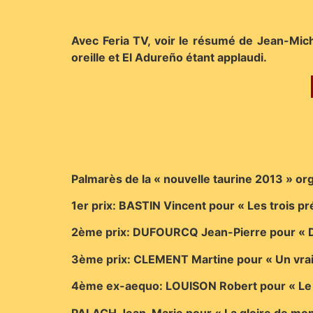
Avec Feria TV, voir le résumé de Jean-Mich
oreille et El Adureño étant applaudi.
Palmarès de la « nouvelle taurine 2013 » or
1er prix: BASTIN Vincent pour « Les trois pr
2ème prix: DUFOURCQ Jean-Pierre pour « Da
3ème prix: CLEMENT Martine pour « Un vrai f
4ème ex-aequo: LOUISON Robert pour « Le Fr
PALACH Jean-Marie pour « La gloire de mon