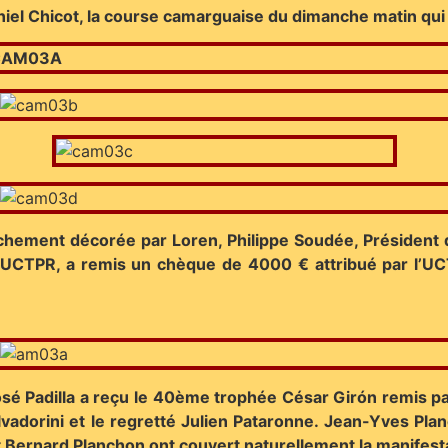
aniel Chicot, la course camarguaise du dimanche matin qu
ichement décorée par Loren, Philippe Soudée, Président
’UCTPR, a remis un chèque de 4000 € attribué par l’UCT
José Padilla a reçu le 40ème trophée César Girón remis p
dorini et le regretté Julien Pataronne. Jean-Yves Planel
 Bernard Planchon ont couvert naturellement la manifest