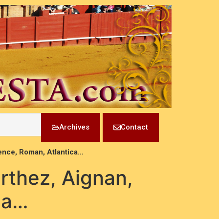
Archives
Contact
gence, Roman, Atlantica…
Orthez, Aignan,
ca…