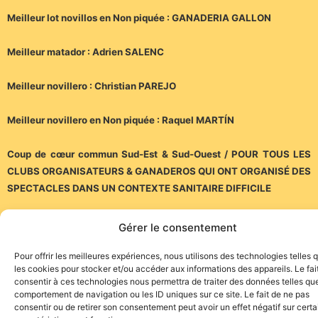
Meilleur lot novillos en Non piquée : GANADERIA GALLON
Meilleur matador : Adrien SALENC
Meilleur novillero : Christian PAREJO
Meilleur novillero en Non piquée : Raquel MARTÍN
Coup de cœur commun Sud-Est & Sud-Ouest / POUR TOUS LES
CLUBS ORGANISATEURS & GANADEROS QUI ONT ORGANISÉ DES
SPECTACLES DANS UN CONTEXTE SANITAIRE DIFFICILE
Une adresse URL à retenir :
https://www.uctf.fr/
Gérer le consentement
(Communiqué)
Pour offrir les meilleures expériences, nous utilisons des technologies telles 
les cookies pour stocker et/ou accéder aux informations des appareils. Le fai
consentir à ces technologies nous permettra de traiter des données telles que
comportement de navigation ou les ID uniques sur ce site. Le fait de ne pas
consentir ou de retirer son consentement peut avoir un effet négatif sur cert