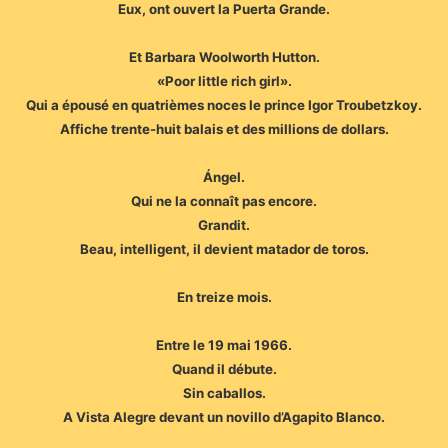
Eux, ont ouvert la Puerta Grande.
Et Barbara Woolworth Hutton.
«Poor little rich girl».
Qui a épousé en quatrièmes noces le prince Igor Troubetzkoy.
Affiche trente-huit balais et des millions de dollars.
Ángel.
Qui ne la connaît pas encore.
Grandit.
Beau, intelligent, il devient matador de toros.
En treize mois.
Entre le 19 mai 1966.
Quand il débute.
Sin caballos.
A Vista Alegre devant un novillo d’Agapito Blanco.