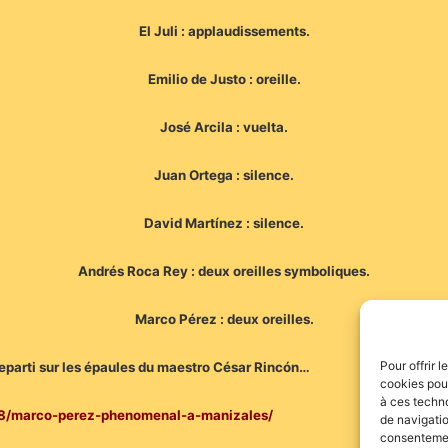
El Juli : applaudissements.
Emilio de Justo : oreille.
José Arcila : vuelta.
Juan Ortega : silence.
David Martínez : silence.
Andrés Roca Rey : deux oreilles symboliques.
Marco Pérez : deux oreilles.
Pour offrir 
reparti sur les épaules du maestro César Rincón…
cookies pour
à ces techn
068/marco-perez-phenomenal-a-manizales/
de navigatio
consentement