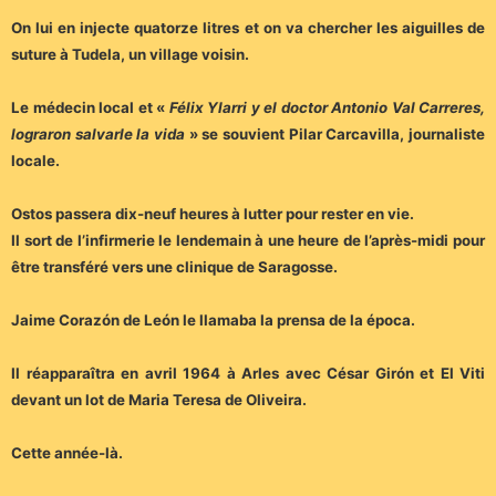
On lui en injecte quatorze litres et on va chercher les aiguilles de
suture à Tudela, un village voisin.
Le médecin local et «
Félix Ylarri y el doctor Antonio Val Carreres,
lograron salvarle la vida
» se souvient Pilar Carcavilla, journaliste
locale.
Ostos passera dix-neuf heures à lutter pour rester en vie.
Il sort de l’infirmerie le lendemain à une heure de l’après-midi pour
être transféré vers une clinique de Saragosse.
Jaime Corazón de León le llamaba la prensa de la época.
Il réapparaîtra en avril 1964 à Arles avec César Girón et El Viti
devant un lot de Maria Teresa de Oliveira.
Cette année-là.