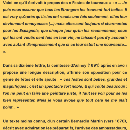
Voici ce qu’il écrivait à propos des « Festes de taureaux » : « …
Je
puis vous assurer que tous les Etrangers les trouvent fort belles. Il
est vray qu’après qu’ils les ont veuës une fois seulement, elles leur
deviennent ennuyeuses (…) mais elles sont toujours si charmantes
pour les Espagnols, que chaque jour qu’on les recommence, ceux
qui les ont veuës cent fois en leur vie, ne laissent pas d’y accourir
avec autant d’empressement que ci ce leur estoit une nouveauté…
».
Dans sa dixième lettre, la comtesse d’Aulnoy (1691) après en avoir
proposé une longue description, affirme son opposition pour ce
genre de fêtes et elle ajoute : «
ces festes sont belles, grandes et
magnifiques ; c’est un spectacle fort noble, & qui coûte beaucoup :
l’on ne peut en faire une peinture juste, il faut les voir pour se les
bien représenter. Mais je vous avoue que tout cela ne me plaît
point
… »
Un texte moins connu, d’un certain Bernardin Martin (vers 1670),
décrit avec admiration les préparatifs, l’arrivée des ambassadeurs,