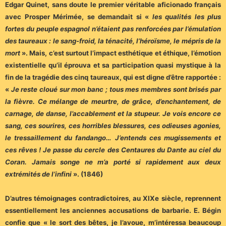
Edgar Quinet, sans doute le premier véritable aficionado français
avec Prosper Mérimée, se demandait si «
les qualités les plus
fortes du peuple espagnol n’étaient pas renforcées par l’émulation
des taureaux : le sang-froid, la ténacité, l’héroïsme, le mépris de la
mort
». Mais, c’est surtout l’impact esthétique et éthique, l’émotion
existentielle qu’il éprouva et sa participation quasi mystique à la
fin de la tragédie des cinq taureaux, qui est digne d’être rapportée :
«
Je reste cloué sur mon banc ; tous mes membres sont brisés par
la fièvre. Ce mélange de meurtre, de grâce, d’enchantement, de
carnage, de danse, l’accablement et la stupeur. Je vois encore ce
sang, ces sourires, ces horribles blessures, ces odieuses agonies,
le tressaillement du fandango… J’entends ces mugissements et
ces rêves ! Je passe du cercle des Centaures du Dante au ciel du
Coran. Jamais songe ne m’a porté si rapidement aux deux
extrémités de l’infini
». (1846)
D’autres témoignages contradictoires, au XIXe siècle, reprennent
essentiellement les anciennes accusations de barbarie. E. Bégin
confie que « le sort des bêtes, je l’avoue, m’intéressa beaucoup