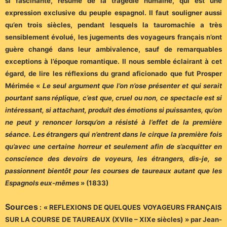
si fascinante, résumé de la tragédie humaine, qui est une
expression exclusive du peuple espagnol. Il faut souligner aussi
qu’en trois siècles, pendant lesquels la tauromachie a très
sensiblement évolué, les jugements des voyageurs français n’ont
guère changé dans leur ambivalence, sauf de remarquables
exceptions à l’époque romantique. Il nous semble éclairant à cet
égard, de lire les réflexions du grand aficionado que fut Prosper
Mérimée «
Le seul argument que l’on n’ose présenter et qui serait
pourtant sans réplique, c’est que, cruel ou non, ce spectacle est si
intéressant, si attachant, produit des émotions si puissantes, qu’on
ne peut y renoncer lorsqu’on a résisté à l’effet de la première
séance. Les étrangers qui n’entrent dans le cirque la première fois
qu’avec une certaine horreur et seulement afin de s’acquitter en
conscience des devoirs de voyeurs, les étrangers, dis-je, se
passionnent bientôt pour les courses de taureaux autant que les
Espagnols eux-mêmes
» (1833)
Sources
: « REFLEXIONS DE QUELQUES VOYAGEURS FRANÇAIS
SUR LA COURSE DE TAUREAUX (XVIIe – XIXe siècles) » par Jean-