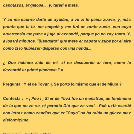
capotazos, ar galope…, y, tararí a matá.
Y ze me ocurrió darle un ayudao, a ve zi lo ponía zuave, y, máz
pronto que la lú, me empaló y me tiró ar zanto zuelo, con cuya
arvertensia me puze a jugá al ezcondé, porque yo no zoy tonto. Y,
a los tré minutos, “Blanquito” que mete er capote y zube por el aire
como zi lo hubiezen disparao con una honda…
¿ Qué hubiera zido de mí, zi no descuerdo ar toro, como lo
dezcordé ar primé pinchaso ? «
Pregunta : Y el de Tovar, ¿ Se portó lo mismo que el de Miura ?
Contesta : »
¡ Peó ! ¡ Si er de Tová fue un monstruo, un fenómeno
de lo que no ze ve, ni permita Dió que ze vea!… Pué uzté escribí
con letraz como zandías que er “Gayo” no ha roído un güezo maz
disformízimo.