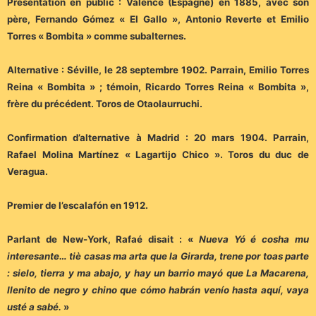
Présentation en public : Valence (Espagne) en 1885, avec son
père, Fernando Gómez « El Gallo », Antonio Reverte et Emilio
Torres « Bombita » comme subalternes.
Alternative : Séville, le 28 septembre 1902. Parrain, Emilio Torres
Reina « Bombita » ; témoin, Ricardo Torres Reina « Bombita »,
frère du précédent. Toros de Otaolaurruchi.
Confirmation d’alternative à Madrid : 20 mars 1904. Parrain,
Rafael Molina Martínez « Lagartijo Chico ». Toros du duc de
Veragua.
Premier de l’escalafón en 1912.
Parlant de New-York, Rafaé disait : «
Nueva Yó é cosha mu
interesante… tiè casas ma arta que la Girarda, trene por toas parte
: sielo, tierra y ma abajo, y hay un barrio mayó que La Macarena,
llenito de negro y chino que cómo habrán venío hasta aquí, vaya
usté a sabé.
»