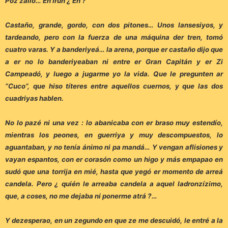
Poz zalió… En Irún ¿ Eh ?
Castaño, grande, gordo, con dos pitones… Unos lansesiyos, y
tardeando, pero con la fuerza de una máquina der tren, tomó
cuatro varas. Y a banderiyeá… la arena, porque er castaño dijo que
a er no lo banderiyeaban ni entre er Gran Capitán y er Zi
Campeadó, y luego a jugarme yo la vida. Que le pregunten ar
“Cuco”, que hiso títeres entre aquellos cuernos, y que las dos
cuadriyas hablen.
No lo pazé ni una vez : lo abanicaba con er braso muy estendío,
mientras los peones, en guerriya y muy descompuestos, lo
aguantaban, y no tenía ánimo ni pa mandá… Y vengan aflisiones y
vayan espantos, con er corasón como un higo y más empapao en
sudó que una torrija en mié, hasta que yegó er momento de arreá
candela. Pero ¿ quién le arreaba candela a aquel ladronzízimo,
que, a coses, no me dejaba ni ponerme atrá ?…
Y dezesperao, en un zegundo en que ze me descuidó, le entré a la