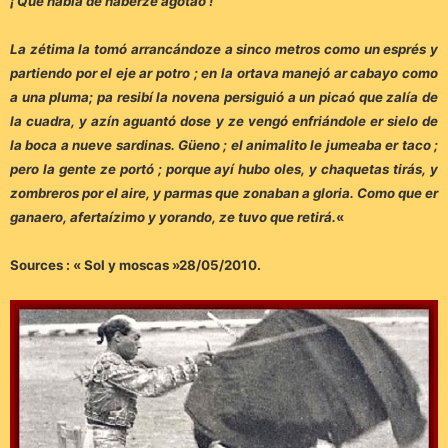
¡ Qué había de haberze agotao !
La zétima la tomó arrancándoze a sinco metros como un esprés y
partiendo por el eje ar potro ; en la ortava manejó ar cabayo como
a una pluma; pa resibí la novena persiguió a un picaó que zalía de
la cuadra, y azín aguantó dose y ze vengó enfriándole er sielo de
la boca a nueve sardinas. Güeno ; el animalito le jumeaba er taco ;
pero la gente ze portó ; porque ayí hubo oles, y chaquetas tirás, y
zombreros por el aire, y parmas que zonaban a gloria. Como que er
ganaero, afertaízimo y yorando, ze tuvo que retirá.
«
Sources : « Sol y moscas »28/05/2010.