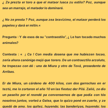
¿ Ze prezta er toro a que el mataor lusca zu estilo? Poz, aunque
sea un marrajo, el matador lo dominará.
¿ No ze presta ? Poz, aunque zea bravízimo, el mataor perderá los
papeles y dará er mitin.
«
Pregunta : Y de esos de su “contraestilo”, ¿ Le han tocado muchos
animales?
Contesta : «
¡ Ca ! Con media dosena que me hubiezen tocao,
zería ahora canónigo mejó que torero. De un contraeztilo arzoluto,
he tropezao con dó : uno de Miura y otro de Tová, prosedente de
Arribas.
Er de Miura, un cárdeno de 400 kilos, con dos garrochas en er
teztú, me lo zortaron el año 10 en las fiestaz der Pilá. Zalió, ze dio
un paseíto por el reondé pa convensernos de que podía con tós
nosotros juntos, vorteó a Galea, que lo quizo poné en zuerte, y ze
quedó de amo. los quitez, huyendo; las banderiyas, huyendo; los