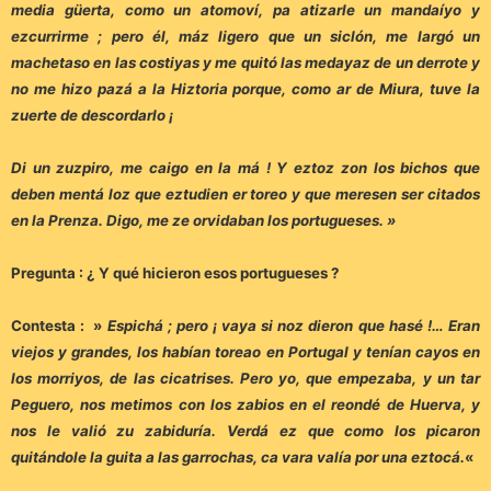
media güerta, como un atomoví, pa atizarle un mandaíyo y
ezcurrirme ; pero él, máz ligero que un siclón, me largó un
machetaso en las costiyas y me quitó las medayaz de un derrote y
no me hizo pazá a la Hiztoria porque, como ar de Miura, tuve la
zuerte de descordarlo ¡
Di un zuzpiro, me caigo en la má ! Y eztoz zon los bichos que
deben mentá loz que eztudien er toreo y que meresen ser citados
en la Prenza. Digo, me ze orvidaban los portugueses. »
Pregunta : ¿ Y qué hicieron esos portugueses ?
Contesta : »
Espichá ; pero ¡ vaya si noz dieron que hasé !… Eran
viejos y grandes, los habían toreao en Portugal y tenían cayos en
los morriyos, de las cicatrises. Pero yo, que empezaba, y un tar
Peguero, nos metimos con los zabios en el reondé de Huerva, y
nos le valió zu zabiduría. Verdá ez que como los picaron
quitándole la guita a las garrochas, ca vara valía por una eztocá.
«